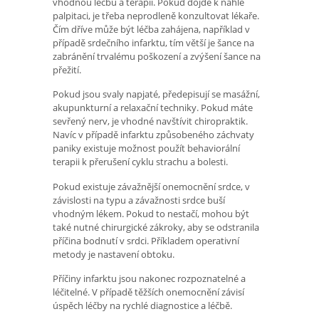
vhodnou léčbu a terapii. Pokud dojde k náhlé
palpitaci, je třeba neprodleně konzultovat lékaře.
Čím dříve může být léčba zahájena, například v
případě srdečního infarktu, tím větší je šance na
zabránění trvalému poškození a zvýšení šance na
přežití.
Pokud jsou svaly napjaté, předepisují se masážní,
akupunkturní a relaxační techniky. Pokud máte
sevřený nerv, je vhodné navštívit chiropraktik.
Navíc v případě infarktu způsobeného záchvaty
paniky existuje možnost použít behaviorální
terapii k přerušení cyklu strachu a bolesti.
Pokud existuje závažnější onemocnění srdce, v
závislosti na typu a závažnosti srdce buší
vhodným lékem. Pokud to nestačí, mohou být
také nutné chirurgické zákroky, aby se odstranila
příčina bodnutí v srdci. Příkladem operativní
metody je nastavení obtoku.
Příčiny infarktu jsou nakonec rozpoznatelné a
léčitelné. V případě těžších onemocnění závisí
úspěch léčby na rychlé diagnostice a léčbě.