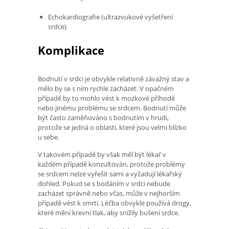
Echokardiografie (ultrazvukové vyšetření
srdce)
Komplikace
Bodnutí v srdci je obvykle relativně závažný stav a
mělo by se s ním rychle zacházet. V opačném
případě by to mohlo vést k mozkové příhodě
nebo jinému problému se srdcem. Bodnutí může
být často zaměňováno s bodnutím v hrudi,
protože se jedná o oblasti, které jsou velmi blízko
u sebe.
V takovém případě by však měl být lékař v
každém případě konzultován, protože problémy
se srdcem nelze vyřešit sami a vyžadují lékařský
dohled. Pokud se s bodáním v srdci nebude
zacházet správně nebo včas, může v nejhorším
případě vést k smrti. Léčba obvykle používá drogy,
které mění krevní tlak, aby snížily bušení srdce.