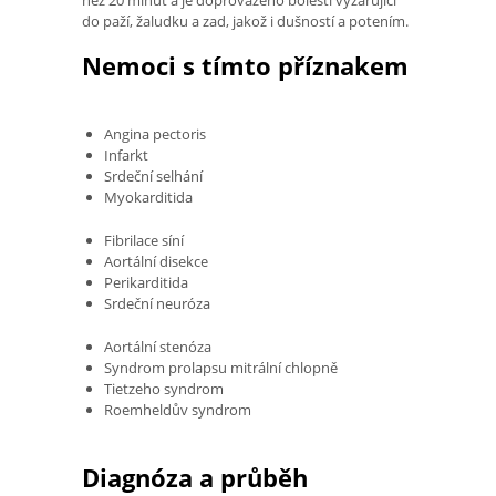
do paží, žaludku a zad, jakož i dušností a potením.
Nemoci s tímto příznakem
Angina pectoris
Infarkt
Srdeční selhání
Myokarditida
Fibrilace síní
Aortální disekce
Perikarditida
Srdeční neuróza
Aortální stenóza
Syndrom prolapsu mitrální chlopně
Tietzeho syndrom
Roemheldův syndrom
Diagnóza a průběh