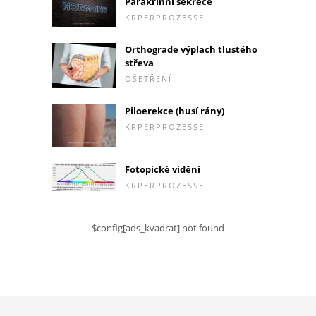
Parakrinní sekrece
KRPERPROZESSE
Orthograde výplach tlustého
střeva
OŠETŘENÍ
Piloerekce (husí rány)
KRPERPROZESSE
Fotopické vidění
KRPERPROZESSE
$config[ads_kvadrat] not found