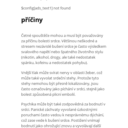
$config[ads_text1] not found
příčiny
Četné spouštěče mohou a musí být považovány
za příčinu bolesti srdce. Většinou neškodné a
stresem nezávislé bušení srdce je často výsledkem
svalového napětí nebo špatného životního stylu
(nikotin, alkohol, drogy, ale také nedostatek
spánku, kofeinu a nedostatek pohybu).
Vnější tlak může svírat nervy v oblasti žeber, což
může také vyvolat srdeční stehy. Protože tyto
stehy nemohou být přesně lokalizovány, jsou
často označovány jako píchání v srdci, stejně jako
bolest způsobená plicní embolií.
Psychika může být také zodpovědná za bodnutí v
srdci. Panické záchvaty vyvolané úzkostnými
poruchami často vedou k nesprávnému dýchání,
což zase vede k bušení srdce. Postižení vnímají
bodnutí jako ohrožující znovu a vyvolávají další