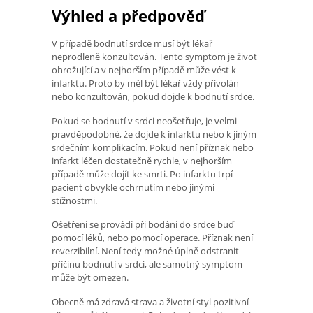
Výhled a předpověď
V případě bodnutí srdce musí být lékař
neprodleně konzultován. Tento symptom je život
ohrožující a v nejhorším případě může vést k
infarktu. Proto by měl být lékař vždy přivolán
nebo konzultován, pokud dojde k bodnutí srdce.
Pokud se bodnutí v srdci neošetřuje, je velmi
pravděpodobné, že dojde k infarktu nebo k jiným
srdečním komplikacím. Pokud není příznak nebo
infarkt léčen dostatečně rychle, v nejhorším
případě může dojít ke smrti. Po infarktu trpí
pacient obvykle ochrnutím nebo jinými
stížnostmi.
Ošetření se provádí při bodání do srdce buď
pomocí léků, nebo pomocí operace. Příznak není
reverzibilní. Není tedy možné úplně odstranit
příčinu bodnutí v srdci, ale samotný symptom
může být omezen.
Obecně má zdravá strava a životní styl pozitivní