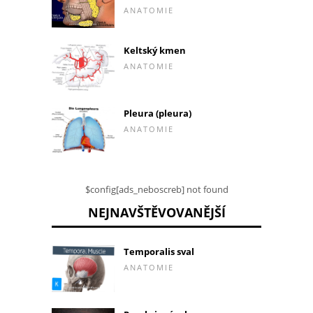
ANATOMIE
Keltský kmen
ANATOMIE
Pleura (pleura)
ANATOMIE
$config[ads_neboscreb] not found
NEJNAVŠTĚVOVANĚJŠÍ
Temporalis sval
ANATOMIE