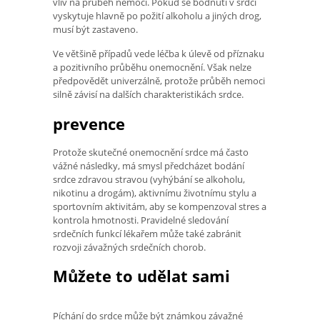
vliv na průběh nemoci. Pokud se bodnutí v srdci
vyskytuje hlavně po požití alkoholu a jiných drog,
musí být zastaveno.
Ve většině případů vede léčba k úlevě od příznaku
a pozitivního průběhu onemocnění. Však nelze
předpovědět univerzálně, protože průběh nemoci
silně závisí na dalších charakteristikách srdce.
prevence
Protože skutečné onemocnění srdce má často
vážné následky, má smysl předcházet bodání
srdce zdravou stravou (vyhýbání se alkoholu,
nikotinu a drogám), aktivnímu životnímu stylu a
sportovním aktivitám, aby se kompenzoval stres a
kontrola hmotnosti. Pravidelné sledování
srdečních funkcí lékařem může také zabránit
rozvoji závažných srdečních chorob.
Můžete to udělat sami
Píchání do srdce může být známkou závažné