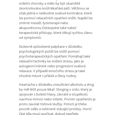
srdeční choroby a mělo by být okamžitě
zkontrolováno kvůli lékařské péči. Většinou se
však jedná o neškodné svalové kontrakce, které
lze pomocí relaxačních opatření snížit. Napětí lze
zmírnit masáží, fyzioterapií nebo
akupunkturou.Osteopatie také nabízí
terapeutické přístupy, které slibují rychlou úlevu
od symptomů.
Duševně způsobené palpitace v důsledku
psychologických potíží lze snížit pomocí
psychoterapeutických opatření. Pomáhají také
relaxační techniky ke snížení stresu, jako je
autogenní trénink nebo progresivní svalová
relaxace. V případě emočního stresu je také
vhodné mluvit s přáteli a členy rodiny.
Heartache v důsledku zneužívání alkoholu a drog
by měl léčit pouze lékař. Stinging v srdci, který je
spojován s bolestí hlavy, závratě a otupělostí,
navrhne mrtvici nebo infarkt. Prvním opatřením je
proto zavolat tísňové služby. Potom je třeba
povolit oděv a odstranit stávající protézy. Horní
část těla musí spočívat, dokud nepřijde