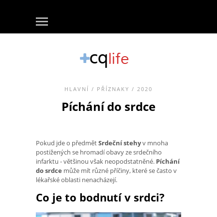
HLAVNÍ
/
PŘÍZNAKY
/ 2020
Píchání do srdce
Pokud jde o předmět
Srdeční stehy
v mnoha
postižených se hromadí obavy ze srdečního
infarktu - většinou však neopodstatněné.
Píchání
do srdce
může mít různé příčiny, které se často v
lékařské oblasti nenacházejí.
Co je to bodnutí v srdci?