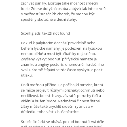
záchvat paniky. Existuje také možnost srdeční
fobie. Zde se dotyčná osoba zabývá tak intenzivně
s možností srdečních chorob, že mohou být
spuštěny skutečné srdeční stehy.
$config[ads_text2] not found
Pokud k palpitacím dochází pravidelně nebo
během fyzické námahy, je podezření na fyzickou
nemoc blízké a musí být lékařsky objasněno.
Zvýšený výskyt bodnutí při fyzické námaze je
známkou anginy pectoris, onemocnění srdečního
svalu. Kromě štípání se zde často vyskytuje pocit
útlaku.
Další možnou příčinou je počínající mrtvice, která
se může projevit různými příznaky: ochrnutí nebo
necitlivost, bolesti hlavy, závratě, poruchy řeči a
vidění a bušení srdce. Nadměrná činnost štítné
žlázy může také urychlit srdeční rytmus a v
důsledku toho vést k bušení srdce.
Srdeční infarkt se obává, pokud bodnutí trvá déle
než 20 minut a je doprovázeno bolestí vyzařující