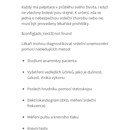
Každý má palpitace v průběhu svého života, i když
ne všechny bolesti jsou stejné. K určení, zda se
jedná o nebezpečnou srdeční chorobu nebo ne,
musí být provedeny lékařské prohlídky.
$config[ads_text3] not found
Lékaři mohou diagnostikovat srdeční onemocnění
pomocí následujících metod:
Studium anamnézy pacienta
Vyšetření vedlejších účinků, jako je dušnost,
úzkost, ztráta výkonu
Poslech hrudníku pomocí stetoskopu
Elektrokardiogram (EKG, měření srdeční
frekvence)
Měření pulsu a krevního tlaku
Krevní testy