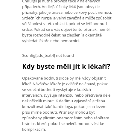
Chirurgii je nutné provést také v naléhavých
případech. Vedlejší účinky léků jsou obvykle
příznaky, jako je únava nebo celkový pocit nemoci.
Srdeční chirurgie je velmi závažná a může způsobit
větší bolest v této oblasti, pokud se léčí bodnutí
srdce. Pokud se u vás objeví tento příznak, neměli
byste rozhodně čekat na zlepšení a okamžitě
vyhledat lékaře nebo nemocnici.
$config[ads_text4] not found
Kdy byste měli jít k lékaři?
Opakované bodnutí srdce by měl vždy objasnit
lékař. Návštěva lékaře je zvláště naléhavá, pokud
se srdeční bodnutí vyskytuje v kratších
intervalech, zvyšuje intenzitu nebo přetrvává déle
než několik minut. K dalšímu vyjasnění je třeba
konzultovat také kardiologa, pokud je na levém
prsu mírné bodnutí. Příznaky mohou být
způsobeny plicním onemocněním nebo zánětem
bránice, které, pokud se neléčí, mohou vést ke
komplikacím.