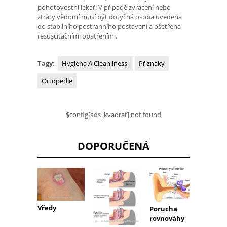
pohotovostní lékař. V případě zvracení nebo
ztráty vědomí musí být dotyčná osoba uvedena
do stabilního postranního postavení a ošetřena
resuscitačními opatřeními.
Tagy:
Hygiena A Cleanliness-
Příznaky
Ortopedie
$config[ads_kvadrat] not found
DOPORUČENÁ
Obtíž
Vředy
Porucha
dýchá
rovnováhy