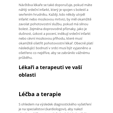
Návštěva lékaře se také doporučuje, pokud máte
náhlý srdeční infarkt, který je spojen s bolestí a
sevřením hrudníku. Každý, kdo někdy utrpěl
infarkt nebo mozkovou mrtvici, by měl okamžitě
zavolat pohotovostní službu, pokud má silnou
bolest. Zejména doprovodné příznaky, jako je
dušnost, úzkost a pocení, indikují srdeční infarkt
nebo cévní mozkovou příhodu, které musí
okamžitě ošetřit pohotovostní lékař. Obecně platí
následující: bodnutí v srdci musí být vyjasněno a
ošetřeno co nejdříve, aby se zabránilo vážnému
průběhu.
Lékaři a terapeuti ve vaší
oblasti
Léčba a terapie
S ohledem na výsledek diagnostického vyšetření
je na specialistovi (kardiologovi), aby nalezl