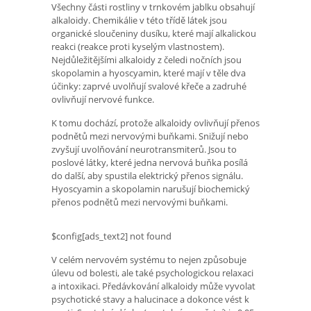
Všechny části rostliny v trnkovém jablku obsahují
alkaloidy. Chemikálie v této třídě látek jsou
organické sloučeniny dusíku, které mají alkalickou
reakci (reakce proti kyselým vlastnostem).
Nejdůležitějšími alkaloidy z čeledi nočních jsou
skopolamin a hyoscyamin, které mají v těle dva
účinky: zaprvé uvolňují svalové křeče a zadruhé
ovlivňují nervové funkce.
K tomu dochází, protože alkaloidy ovlivňují přenos
podnětů mezi nervovými buňkami. Snižují nebo
zvyšují uvolňování neurotransmiterů. Jsou to
poslové látky, které jedna nervová buňka posílá
do další, aby spustila elektrický přenos signálu.
Hyoscyamin a skopolamin narušují biochemický
přenos podnětů mezi nervovými buňkami.
$config[ads_text2] not found
V celém nervovém systému to nejen způsobuje
úlevu od bolesti, ale také psychologickou relaxaci
a intoxikaci. Předávkování alkaloidy může vyvolat
psychotické stavy a halucinace a dokonce vést k