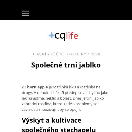
HLAVNÍ
/
LÉČIVÉ ROSTLINY
/ 2020
Společné trní jablko
Z
Thorn apple
je rostlinka lilku a rostlinka na
drogy. V minulosti lékaři předepisovali bylinu jako
lék na astma, neklid a bolest. Dnes je trní jablko
zahradní rostlina, kterou lidé s problémy se
závislostí zneužívají, aby se opojili.
Výskyt a kultivace
společného stechapelu