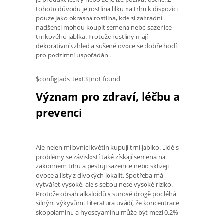
tohoto důvodu je rostlina lilku na trhu k dispozici
pouze jako okrasná rostlina, kde si zahradní
nadšenci mohou koupit semena nebo sazenice
trnkového jablka. Protože rostliny mají
dekorativní vzhled a sušené ovoce se dobře hodí
pro podzimní uspořádání.
$config[ads_text3] not found
Význam pro zdraví, léčbu a
prevenci
Ale nejen milovníci květin kupují trní jablko. Lidé s
problémy se závislostí také získají semena na
zákonném trhu a pěstují sazenice nebo sklízejí
ovoce a listy z divokých lokalit. Spotřeba má
vytvářet vysoké, ale s sebou nese vysoké riziko.
Protože obsah alkaloidů v surové drogě podléhá
silným výkyvům. Literatura uvádí, že koncentrace
skopolaminu a hyoscyaminu může být mezi 0,2%