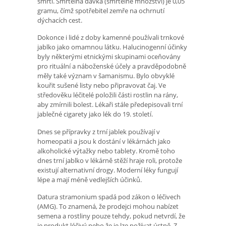
smrti. Smrtelná dávka (smrtelné množství) je 0,05
gramu, čímž spotřebitel zemře na ochrnutí
dýchacích cest.
Dokonce i lidé z doby kamenné používali trnkové
jablko jako omamnou látku. Halucinogenní účinky
byly některými etnickými skupinami oceňovány
pro rituální a náboženské účely a pravděpodobně
měly také význam v šamanismu. Bylo obvyklé
kouřit sušené listy nebo připravovat čaj. Ve
středověku léčitelé položili části rostlin na rány,
aby zmírnili bolest. Lékaři stále předepisovali trní
jablečné cigarety jako lék do 19. století.
Dnes se přípravky z trní jablek používají v
homeopatii a jsou k dostání v lékárnách jako
alkoholické výtažky nebo tablety. Kromě toho
dnes trní jablko v lékárně stěží hraje roli, protože
existují alternativní drogy. Moderní léky fungují
lépe a mají méně vedlejších účinků.
Datura stramonium spadá pod zákon o léčivech
(AMG). To znamená, že prodejci mohou nabízet
semena a rostliny pouze tehdy, pokud netvrdí, že
je produkt léčivý nebo že je lze požívat ústně. Z