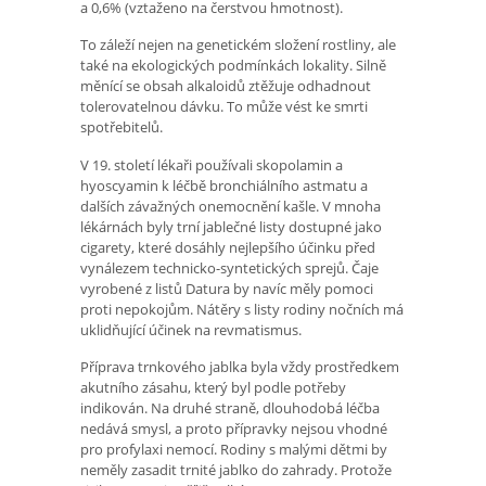
a 0,6% (vztaženo na čerstvou hmotnost).
To záleží nejen na genetickém složení rostliny, ale
také na ekologických podmínkách lokality. Silně
měnící se obsah alkaloidů ztěžuje odhadnout
tolerovatelnou dávku. To může vést ke smrti
spotřebitelů.
V 19. století lékaři používali skopolamin a
hyoscyamin k léčbě bronchiálního astmatu a
dalších závažných onemocnění kašle. V mnoha
lékárnách byly trní jablečné listy dostupné jako
cigarety, které dosáhly nejlepšího účinku před
vynálezem technicko-syntetických sprejů. Čaje
vyrobené z listů Datura by navíc měly pomoci
proti nepokojům. Nátěry s listy rodiny nočních má
uklidňující účinek na revmatismus.
Příprava trnkového jablka byla vždy prostředkem
akutního zásahu, který byl podle potřeby
indikován. Na druhé straně, dlouhodobá léčba
nedává smysl, a proto přípravky nejsou vhodné
pro profylaxi nemocí. Rodiny s malými dětmi by
neměly zasadit trnité jablko do zahrady. Protože