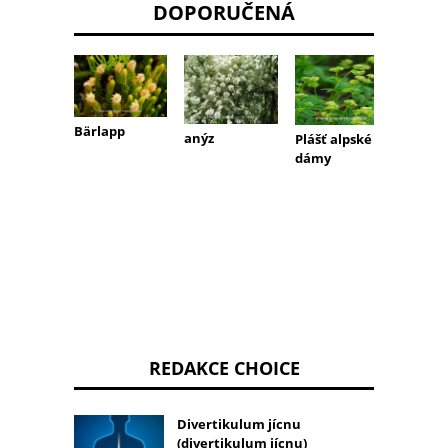
DOPORUČENÁ
Bärlapp
anýz
Plášť alpské
dámy
Skute
beton
REDAKCE CHOICE
Divertikulum jícnu
(divertikulum jícnu)