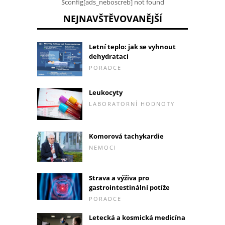
$config[ads_neboscreb] not found
NEJNAVŠTĚVOVANĚJŠÍ
Letní teplo: jak se vyhnout
dehydrataci
PORADCE
Leukocyty
LABORATORNÍ HODNOTY
Komorová tachykardie
NEMOCI
Strava a výživa pro
gastrointestinální potíže
PORADCE
Letecká a kosmická medicína