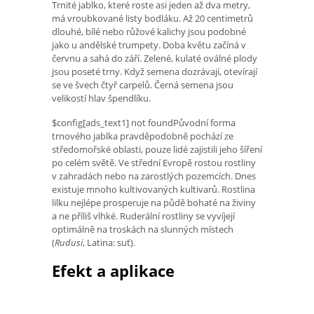
Trnité jablko, které roste asi jeden až dva metry,
má vroubkované listy bodláku. Až 20 centimetrů
dlouhé, bílé nebo růžové kalichy jsou podobné
jako u andělské trumpety. Doba květu začíná v
červnu a sahá do září. Zelené, kulaté oválné plody
jsou poseté trny. Když semena dozrávají, otevírají
se ve švech čtyř carpelů. Černá semena jsou
velikostí hlav špendlíku.
$config[ads_text1] not foundPůvodní forma
trnového jablka pravděpodobně pochází ze
středomořské oblasti, pouze lidé zajistili jeho šíření
po celém světě. Ve střední Evropě rostou rostliny
v zahradách nebo na zarostlých pozemcích. Dnes
existuje mnoho kultivovaných kultivarů. Rostlina
lilku nejlépe prosperuje na půdě bohaté na živiny
a ne příliš vlhké. Ruderální rostliny se vyvíjejí
optimálně na troskách na slunných místech
(
Rudusi
, Latina: suť).
Efekt a aplikace