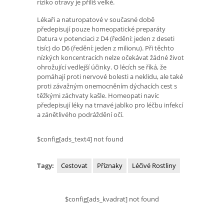
riziko otravy je příliš velké.
Lékaři a naturopatové v současné době
předepisují pouze homeopatické preparáty
Datura v potenciaci z D4 (ředění: jeden z deseti
tisíc) do D6 (ředění: jeden z milionu). Při těchto
nízkých koncentracích nelze očekávat žádné život
ohrožující vedlejší účinky. O lécích se říká, že
pomáhají proti nervové bolesti a neklidu, ale také
proti závažným onemocněním dýchacích cest s
těžkými záchvaty kašle. Homeopati navíc
předepisují léky na trnavé jablko pro léčbu infekcí
a zánětlivého podráždění očí.
$config[ads_text4] not found
Tagy:
Cestovat
Příznaky
Léčivé Rostliny
$config[ads_kvadrat] not found