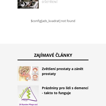
OŠETŘENÍ
$config[ads_kvadrat] not found
ZAJÍMAVÉ ČLÁNKY
Zvětšení prostaty a zánět
prostaty
Prázdniny pro lidi s demencí
- takto to funguje