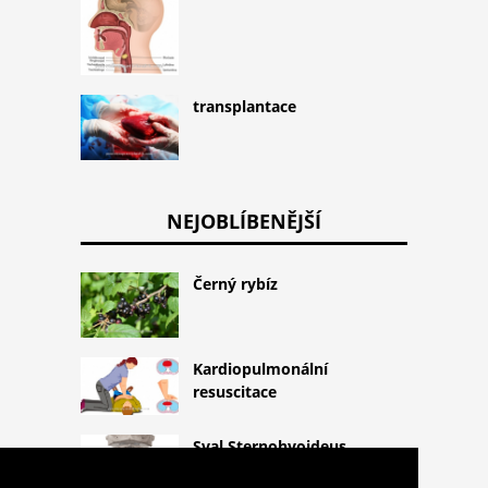
transplantace
NEJOBLÍBENĚJŠÍ
Černý rybíz
Kardiopulmonální
resuscitace
Sval Sternohyoideus