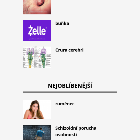
buňka
Crura cerebri
NEJOBLÍBENĚJŠÍ
ruměnec
Schizoidní porucha
osobnosti