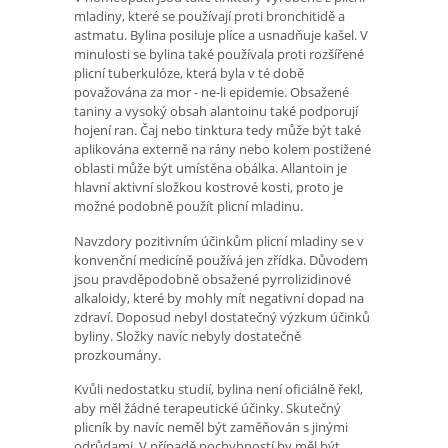
mladiny, které se používají proti bronchitidě a
astmatu. Bylina posiluje plíce a usnadňuje kašel. V
minulosti se bylina také používala proti rozšířené
plicní tuberkulóze, která byla v té době
považována za mor - ne-li epidemie. Obsažené
taniny a vysoký obsah alantoinu také podporují
hojení ran. Čaj nebo tinktura tedy může být také
aplikována externě na rány nebo kolem postižené
oblasti může být umístěna obálka. Allantoin je
hlavní aktivní složkou kostrové kosti, proto je
možné podobně použít plicní mladinu.
Navzdory pozitivním účinkům plicní mladiny se v
konvenční medicíně používá jen zřídka. Důvodem
jsou pravděpodobně obsažené pyrrolizidinové
alkaloidy, které by mohly mít negativní dopad na
zdraví. Doposud nebyl dostatečný výzkum účinků
byliny. Složky navíc nebyly dostatečně
prozkoumány.
Kvůli nedostatku studií, bylina není oficiálně řekl,
aby měl žádné terapeutické účinky. Skutečný
plicník by navíc neměl být zaměňován s jinými
odrůdami. V případě pochybností by měl být