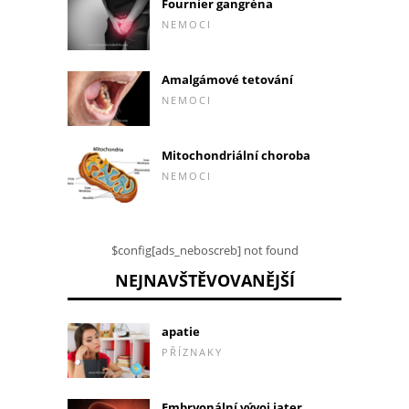
Fournier gangréna
NEMOCI
Amalgámové tetování
NEMOCI
Mitochondriální choroba
NEMOCI
$config[ads_neboscreb] not found
NEJNAVŠTĚVOVANĚJŠÍ
apatie
PŘÍZNAKY
Embryonální vývoj jater