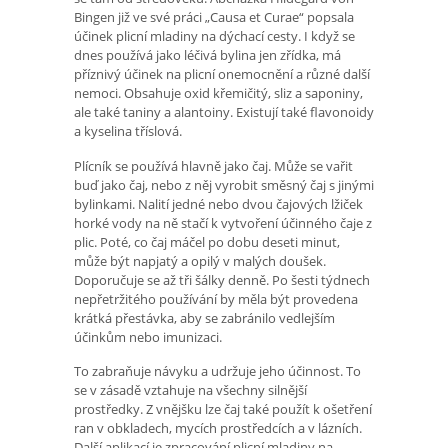
Bingen již ve své práci „Causa et Curae“ popsala
účinek plicní mladiny na dýchací cesty. I když se
dnes používá jako léčivá bylina jen zřídka, má
příznivý účinek na plicní onemocnění a různé další
nemoci. Obsahuje oxid křemičitý, sliz a saponiny,
ale také taniny a alantoiny. Existují také flavonoidy
a kyselina tříslová.
Plícník se používá hlavně jako čaj. Může se vařit
buď jako čaj, nebo z něj vyrobit směsný čaj s jinými
bylinkami. Nalití jedné nebo dvou čajových lžiček
horké vody na ně stačí k vytvoření účinného čaje z
plic. Poté, co čaj máčel po dobu deseti minut,
může být napjatý a opilý v malých doušek.
Doporučuje se až tři šálky denně. Po šesti týdnech
nepřetržitého používání by měla být provedena
krátká přestávka, aby se zabránilo vedlejším
účinkům nebo imunizaci.
To zabraňuje návyku a udržuje jeho účinnost. To
se v zásadě vztahuje na všechny silnější
prostředky. Z vnějšku lze čaj také použít k ošetření
ran v obkladech, mycích prostředcích a v lázních.
Další aplikací je zpracování plicní mladiny na