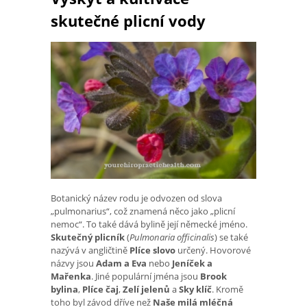
skutečné plicní vody
Botanický název rodu je odvozen od slova
„pulmonarius“, což znamená něco jako „plicní
nemoc“. To také dává bylině její německé jméno.
Skutečný plicník
(
Pulmonaria officinalis
) se také
nazývá v angličtině
Plíce slovo
určený. Hovorové
názvy jsou
Adam a Eva
nebo
Jeníček a
Mařenka
. Jiné populární jména jsou
Brook
bylina
,
Plíce čaj
,
Zelí jelenů
a
Sky klíč
. Kromě
toho byl závod dříve než
Naše milá mléčná