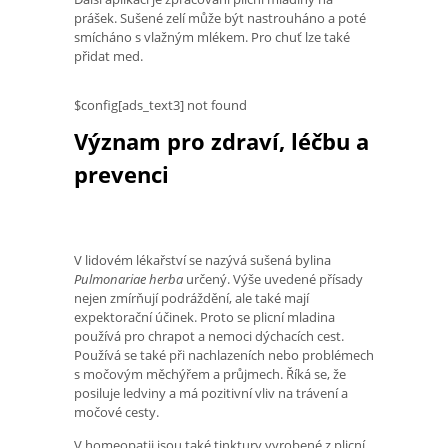
prášek. Sušené zelí může být nastrouháno a poté
smícháno s vlažným mlékem. Pro chuť lze také
přidat med.
$config[ads_text3] not found
Význam pro zdraví, léčbu a
prevenci
V lidovém lékařství se nazývá sušená bylina
Pulmonariae herba
určený. Výše uvedené přísady
nejen zmírňují podráždění, ale také mají
expektorační účinek. Proto se plicní mladina
používá pro chrapot a nemoci dýchacích cest.
Používá se také při nachlazeních nebo problémech
s močovým měchýřem a průjmech. Říká se, že
posiluje ledviny a má pozitivní vliv na trávení a
močové cesty.
V homeopatii jsou také tinktury vyrobené z plicní