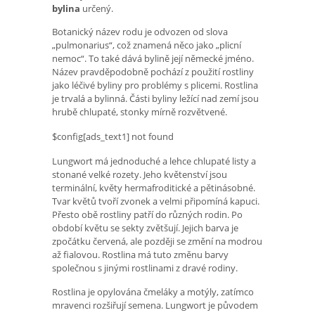
bylina
určený.
Botanický název rodu je odvozen od slova
„pulmonarius“, což znamená něco jako „plicní
nemoc“. To také dává bylině její německé jméno.
Název pravděpodobně pochází z použití rostliny
jako léčivé byliny pro problémy s plicemi. Rostlina
je trvalá a bylinná. Části byliny ležící nad zemí jsou
hrubě chlupaté, stonky mírně rozvětvené.
$config[ads_text1] not found
Lungwort má jednoduché a lehce chlupaté listy a
stonané velké rozety. Jeho květenství jsou
terminální, květy hermafroditické a pětinásobné.
Tvar květů tvoří zvonek a velmi připomíná kapuci.
Přesto obě rostliny patří do různých rodin. Po
období květu se sekty zvětšují. Jejich barva je
zpočátku červená, ale později se změní na modrou
až fialovou. Rostlina má tuto změnu barvy
společnou s jinými rostlinami z dravé rodiny.
Rostlina je opylována čmeláky a motýly, zatímco
mravenci rozšiřují semena. Lungwort je původem