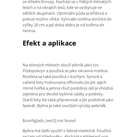
ze střední Evropy. Nachází se v řídkých listnatých
lesích a na okrajích lesů, kde se vyskytuje ve
větších skupinách. Optimální půda je křídová a
pokud možno vlhká. Vytrvalá rostlina dorůstá do
výšky 20 cm a její doba sběru je od května do
června.
Efekt a aplikace
Na stinných místech slouží plicník jako tzv.
Půdopokryv a používá se jako okrasná rostlina.
Rostlina se také používá v kuchyni. Syrové a
vařené listy Pulmonaria officinalis lze jíst. Jejich
mírně hořká a jemná chuť podobná zelí je vhodná
zejména pro divoké bylinné saláty a polévky.
Starší listy lze také připravovat a jíst podobně jako
špenát. Bylina je také součástí výroby pelyněk.
$config[ads_text2] not found
Bylina má další využití v lidové medicíně. Používá
se tam od středověku. Abcházka Hildegard von