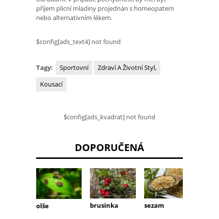
příjem plicní mladiny projednán s homeopatem
nebo alternativním lékem.
$config[ads_text4] not found
Tagy:
Sportovní
Zdraví A Životní Styl,
Kousací
$config[ads_kvadrat] not found
DOPORUČENÁ
sezam
Divoký
brusinka
olše