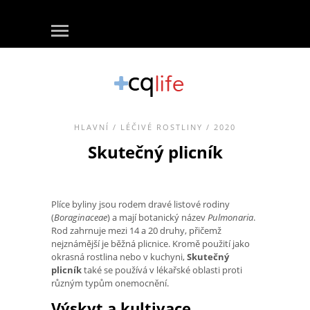
HLAVNÍ
/
LÉČIVÉ ROSTLINY
/ 2020
Skutečný plicník
Plíce byliny jsou rodem dravé listové rodiny
(
Boraginaceae
) a mají botanický název
Pulmonaria
.
Rod zahrnuje mezi 14 a 20 druhy, přičemž
nejznámější je běžná plicnice. Kromě použití jako
okrasná rostlina nebo v kuchyni,
Skutečný
plicník
také se používá v lékařské oblasti proti
různým typům onemocnění.
Výskyt a kultivace