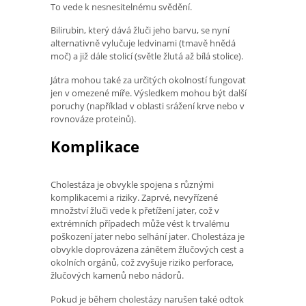
To vede k nesnesitelnému svědění.
Bilirubin, který dává žluči jeho barvu, se nyní
alternativně vylučuje ledvinami (tmavě hnědá
moč) a již dále stolicí (světle žlutá až bílá stolice).
Játra mohou také za určitých okolností fungovat
jen v omezené míře. Výsledkem mohou být další
poruchy (například v oblasti srážení krve nebo v
rovnováze proteinů).
Komplikace
Cholestáza je obvykle spojena s různými
komplikacemi a riziky. Zaprvé, nevyřízené
množství žluči vede k přetížení jater, což v
extrémních případech může vést k trvalému
poškození jater nebo selhání jater. Cholestáza je
obvykle doprovázena zánětem žlučových cest a
okolních orgánů, což zvyšuje riziko perforace,
žlučových kamenů nebo nádorů.
Pokud je během cholestázy narušen také odtok