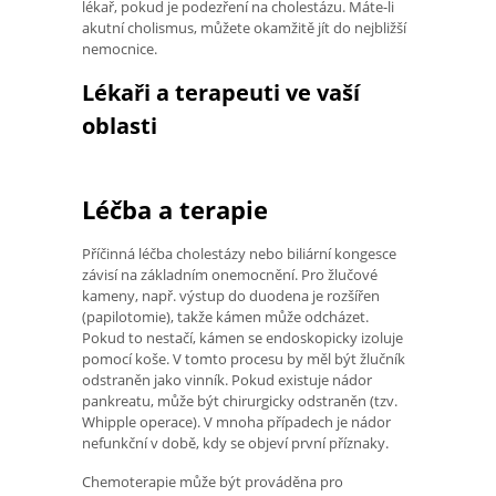
lékař, pokud je podezření na cholestázu. Máte-li
akutní cholismus, můžete okamžitě jít do nejbližší
nemocnice.
Lékaři a terapeuti ve vaší
oblasti
Léčba a terapie
Příčinná léčba cholestázy nebo biliární kongesce
závisí na základním onemocnění. Pro žlučové
kameny, např. výstup do duodena je rozšířen
(papilotomie), takže kámen může odcházet.
Pokud to nestačí, kámen se endoskopicky izoluje
pomocí koše. V tomto procesu by měl být žlučník
odstraněn jako vinník. Pokud existuje nádor
pankreatu, může být chirurgicky odstraněn (tzv.
Whipple operace). V mnoha případech je nádor
nefunkční v době, kdy se objeví první příznaky.
Chemoterapie může být prováděna pro