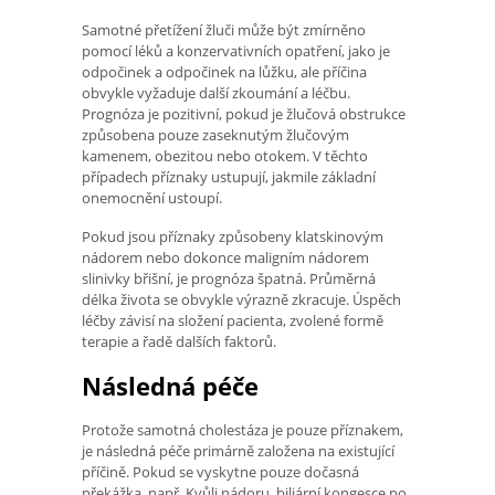
Samotné přetížení žluči může být zmírněno
pomocí léků a konzervativních opatření, jako je
odpočinek a odpočinek na lůžku, ale příčina
obvykle vyžaduje další zkoumání a léčbu.
Prognóza je pozitivní, pokud je žlučová obstrukce
způsobena pouze zaseknutým žlučovým
kamenem, obezitou nebo otokem. V těchto
případech příznaky ustupují, jakmile základní
onemocnění ustoupí.
Pokud jsou příznaky způsobeny klatskinovým
nádorem nebo dokonce maligním nádorem
slinivky břišní, je prognóza špatná. Průměrná
délka života se obvykle výrazně zkracuje. Úspěch
léčby závisí na složení pacienta, zvolené formě
terapie a řadě dalších faktorů.
Následná péče
Protože samotná cholestáza je pouze příznakem,
je následná péče primárně založena na existující
příčině. Pokud se vyskytne pouze dočasná
překážka, např. Kvůli nádoru, biliární kongesce po