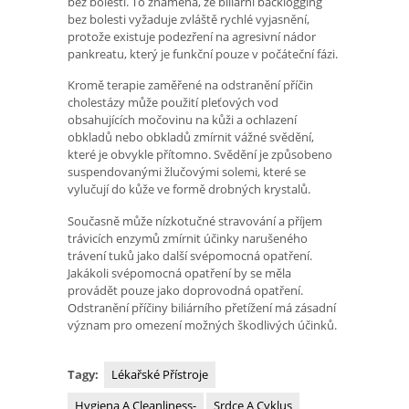
bez bolesti. To znamená, že biliární backlogging
bez bolesti vyžaduje zvláště rychlé vyjasnění,
protože existuje podezření na agresivní nádor
pankreatu, který je funkční pouze v počáteční fázi.
Kromě terapie zaměřené na odstranění příčin
cholestázy může použití pleťových vod
obsahujících močovinu na kůži a ochlazení
obkladů nebo obkladů zmírnit vážné svědění,
které je obvykle přítomno. Svědění je způsobeno
suspendovanými žlučovými solemi, které se
vylučují do kůže ve formě drobných krystalů.
Současně může nízkotučné stravování a příjem
trávicích enzymů zmírnit účinky narušeného
trávení tuků jako další svépomocná opatření.
Jakákoli svépomocná opatření by se měla
provádět pouze jako doprovodná opatření.
Odstranění příčiny biliárního přetížení má zásadní
význam pro omezení možných škodlivých účinků.
Tagy:
Lékařské Přístroje
Hygiena A Cleanliness-
Srdce A Cyklus