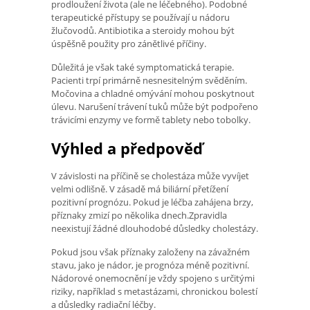
prodloužení života (ale ne léčebného). Podobné
terapeutické přístupy se používají u nádoru
žlučovodů. Antibiotika a steroidy mohou být
úspěšně použity pro zánětlivé příčiny.
Důležitá je však také symptomatická terapie.
Pacienti trpí primárně nesnesitelným svěděním.
Močovina a chladné omývání mohou poskytnout
úlevu. Narušení trávení tuků může být podpořeno
trávicími enzymy ve formě tablety nebo tobolky.
Výhled a předpověď
V závislosti na příčině se cholestáza může vyvíjet
velmi odlišně. V zásadě má biliární přetížení
pozitivní prognózu. Pokud je léčba zahájena brzy,
příznaky zmizí po několika dnech.Zpravidla
neexistují žádné dlouhodobé důsledky cholestázy.
Pokud jsou však příznaky založeny na závažném
stavu, jako je nádor, je prognóza méně pozitivní.
Nádorové onemocnění je vždy spojeno s určitými
riziky, například s metastázami, chronickou bolestí
a důsledky radiační léčby.