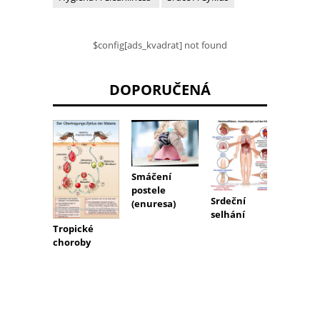
$config[ads_kvadrat] not found
DOPORUČENÁ
Peters
Smáčení
syndr
postele
Srdeční
(enuresa)
selhání
Tropické
choroby