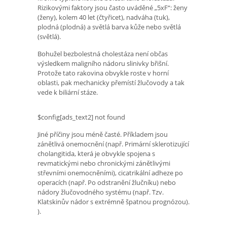
Rizikovými faktory jsou často uváděné „5xF“: ženy
(ženy), kolem 40 let (čtyřicet), nadváha (tuk),
plodná (plodná) a světlá barva kůže nebo světlá
(světlá).
Bohužel bezbolestná cholestáza není občas
výsledkem maligního nádoru slinivky břišní.
Protože tato rakovina obvykle roste v horní
oblasti, pak mechanicky přemístí žlučovody a tak
vede k biliární stáze.
$config[ads_text2] not found
Jiné příčiny jsou méně časté. Příkladem jsou
zánětlivá onemocnění (např. Primární sklerotizující
cholangitida, která je obvykle spojena s
revmatickými nebo chronickými zánětlivými
střevními onemocněními), cicatrikální adheze po
operacích (např. Po odstranění žlučníku) nebo
nádory žlučovodného systému (např. Tzv.
Klatskinův nádor s extrémně špatnou prognózou).
).