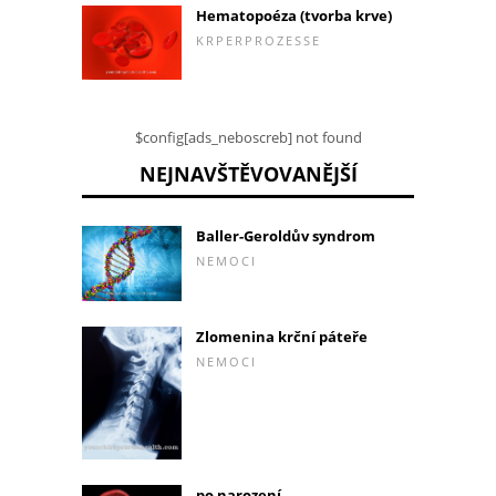
Hematopoéza (tvorba krve)
KRPERPROZESSE
$config[ads_neboscreb] not found
NEJNAVŠTĚVOVANĚJŠÍ
Baller-Geroldův syndrom
NEMOCI
Zlomenina krční páteře
NEMOCI
po narození