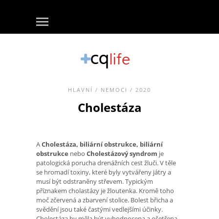
HLAVNÍ
/
NEMOCI
/ 2020
Cholestáza
A
Cholestáza, biliární obstrukce, biliární
obstrukce
nebo
Cholestázový syndrom
je
patologická porucha drenážních cest žluči. V těle
se hromadí toxiny, které byly vytvářeny játry a
musí být odstraněny střevem. Typickým
příznakem cholastázy je žloutenka. Kromě toho
moč zčervená a zbarvení stolice. Bolest břicha a
svědění jsou také častými vedlejšími účinky.
Cholestáza by měla být vyhodnocena a ošetřena