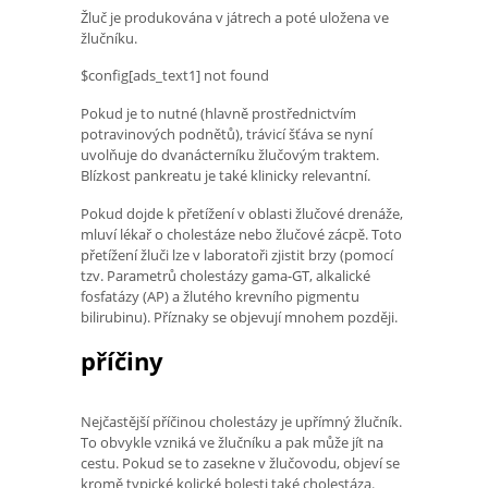
Žluč je produkována v játrech a poté uložena ve
žlučníku.
$config[ads_text1] not found
Pokud je to nutné (hlavně prostřednictvím
potravinových podnětů), trávicí šťáva se nyní
uvolňuje do dvanácterníku žlučovým traktem.
Blízkost pankreatu je také klinicky relevantní.
Pokud dojde k přetížení v oblasti žlučové drenáže,
mluví lékař o cholestáze nebo žlučové zácpě. Toto
přetížení žluči lze v laboratoři zjistit brzy (pomocí
tzv. Parametrů cholestázy gama-GT, alkalické
fosfatázy (AP) a žlutého krevního pigmentu
bilirubinu). Příznaky se objevují mnohem později.
příčiny
Nejčastější příčinou cholestázy je upřímný žlučník.
To obvykle vzniká ve žlučníku a pak může jít na
cestu. Pokud se to zasekne v žlučovodu, objeví se
kromě typické kolické bolesti také cholestáza.