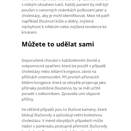
s nízkým obsahem tuků. Každý pacient by měl být
poučen o varovných známkách poškození jater a
cholestázy, aby je mohl identifikovat. Mezi ně patří
například žloutnutí kůže a skléry, zvýšená
náchylnost k infekcím nebo zvýšená tendence ke
krvácení.
Můžete to udělat sami
Doporučené chování v každodenním životě a
svépomocná opatření, která lze použít v případě
cholestázy nebo biliární kongesce, závisí na
příčinách onemocnění. Při prvních příznacích
biliární kongesce, která se obvykle projevuje jako
příznaky podobné žloutence, by se měl určitě
poradit s odborníkem. Zpravidla umí objasnit
příčiny.
Ve většině případů jsou to žlučové kameny, které
blokují žlučovody a způsobují velmi bolestivou
cholestázu. V méně obvyklých případech může
nádor v pankreatu postupně přemístit žlučovody