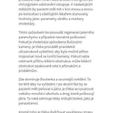
chirurgickém odstranění ustupuje. V následujících
měsících by pacienti měli mít v krvi znovu a znovu
po konzultaci s ošetřujícím lékařem stanoveny
hodnoty jater, parametry zánětu a markery
cholestázy.
Tímto způsobem lze posoudit regeneraci jaterního
parenchymu a případné nevratné poškození.
Pokud je cholestáza způsobena žlučovými
kameny, je třeba provádět pravidelné
ultrazvukové vyšetření, aby bylo možné přímo
rozpoznat nově se tvořící kameny. Pokud nelze
odstranit příčinu biliární obstrukce, může biliární
obstrukce opakovaně vést k příznakům a
problémům.
Zde dominuje žloutenka a související svědění. To
lze léčit léky na vyžádání. I po akutní fázi by se
pacienti měli pečovat o játra. Je třeba se vyvarovat
velkého množství alkoholu a drog, které poškozují
játra. To také zahrnuje látky snižující bolest, jako je
paracetamol.
Kromě toho je třeba dodržovat vyváženou stravu