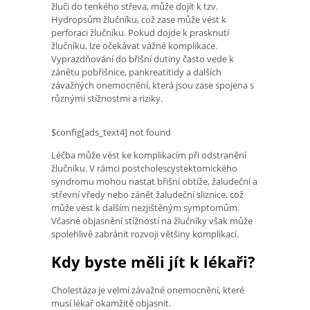
žluči do tenkého střeva, může dojít k tzv.
Hydropsům žlučníku, což zase může vést k
perforaci žlučníku. Pokud dojde k prasknutí
žlučníku, lze očekávat vážné komplikace.
Vyprazdňování do břišní dutiny často vede k
zánětu pobřišnice, pankreatitidy a dalších
závažných onemocnění, která jsou zase spojena s
různými stížnostmi a riziky.
$config[ads_text4] not found
Léčba může vést ke komplikacím při odstranění
žlučníku. V rámci postcholescystektomického
syndromu mohou nastat břišní obtíže, žaludeční a
střevní vředy nebo zánět žaludeční sliznice, což
může vést k dalším nezjištěným symptomům.
Včasné objasnění stížností na žlučníky však může
spolehlivě zabránit rozvoji většiny komplikací.
Kdy byste měli jít k lékaři?
Cholestáza je velmi závažné onemocnění, které
musí lékař okamžitě objasnit.