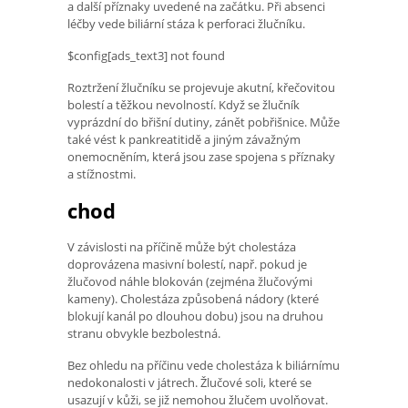
a další příznaky uvedené na začátku. Při absenci
léčby vede biliární stáza k perforaci žlučníku.
$config[ads_text3] not found
Roztržení žlučníku se projevuje akutní, křečovitou
bolestí a těžkou nevolností. Když se žlučník
vyprázdní do břišní dutiny, zánět pobřišnice. Může
také vést k pankreatitidě a jiným závažným
onemocněním, která jsou zase spojena s příznaky
a stížnostmi.
chod
V závislosti na příčině může být cholestáza
doprovázena masivní bolestí, např. pokud je
žlučovod náhle blokován (zejména žlučovými
kameny). Cholestáza způsobená nádory (které
blokují kanál po dlouhou dobu) jsou na druhou
stranu obvykle bezbolestná.
Bez ohledu na příčinu vede cholestáza k biliárnímu
nedokonalosti v játrech. Žlučové soli, které se
usazují v kůži, se již nemohou žlučem uvolňovat.