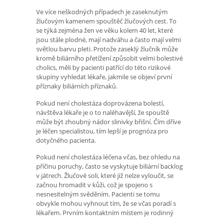
Ve více neškodných případech je zaseknutým
žlučovým kamenem spouštěč žlučových cest. To
se týká zejména žen ve věku kolem 40 let, které
jsou stále plodné, mají nadváhu a často mají velmi
světlou barvu pleti. Protože zaseklý žlučník může
kromě biliárního přetížení způsobit velmi bolestivé
cholics, měli by pacienti patřící do této rizikové
skupiny vyhledat lékaře, jakmile se objeví první
příznaky biliárních příznaků.
Pokud není cholestáza doprovázena bolestí,
návštěva lékaře je o to naléhavější, že spouště
může být zhoubný nádor slinivky břišní. Čím dříve
je léčen specialistou, tím lepší je prognóza pro
dotyčného pacienta.
Pokud není cholestáza léčena včas, bez ohledu na
příčinu poruchy, často se vyskytuje biliární backlog
v játrech. Žlučové soli, které již nelze vyloučit, se
začnou hromadit v kůži, což je spojeno s
nesnesitelným svěděním. Pacienti se tomu
obvykle mohou vyhnout tím, že se včas poradí s
lékařem. Prvním kontaktním místem je rodinný