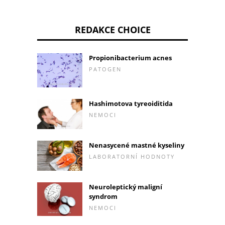
REDAKCE CHOICE
Propionibacterium acnes
PATOGEN
Hashimotova tyreoiditida
NEMOCI
Nenasycené mastné kyseliny
LABORATORNÍ HODNOTY
Neuroleptický maligní
syndrom
NEMOCI