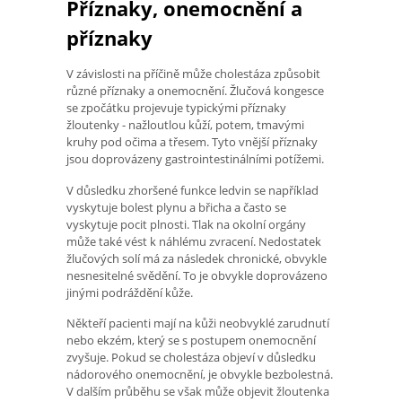
Příznaky, onemocnění a
příznaky
V závislosti na příčině může cholestáza způsobit
různé příznaky a onemocnění. Žlučová kongesce
se zpočátku projevuje typickými příznaky
žloutenky - nažloutlou kůží, potem, tmavými
kruhy pod očima a třesem. Tyto vnější příznaky
jsou doprovázeny gastrointestinálními potížemi.
V důsledku zhoršené funkce ledvin se například
vyskytuje bolest plynu a břicha a často se
vyskytuje pocit plnosti. Tlak na okolní orgány
může také vést k náhlému zvracení. Nedostatek
žlučových solí má za následek chronické, obvykle
nesnesitelné svědění. To je obvykle doprovázeno
jinými podráždění kůže.
Někteří pacienti mají na kůži neobvyklé zarudnutí
nebo ekzém, který se s postupem onemocnění
zvyšuje. Pokud se cholestáza objeví v důsledku
nádorového onemocnění, je obvykle bezbolestná.
V dalším průběhu se však může objevit žloutenka