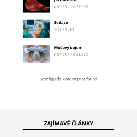
KRPERPROZESSE
Sedace
OŠETŘENÍ
Močový objem
KRPERPROZESSE
$config[ads_kvadrat] not found
ZAJÍMAVÉ ČLÁNKY