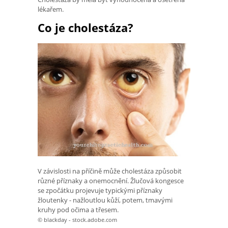
lékařem.
Co je cholestáza?
V závislosti na příčině může cholestáza způsobit
různé příznaky a onemocnění. Žlučová kongesce
se zpočátku projevuje typickými příznaky
žloutenky - nažloutlou kůží, potem, tmavými
kruhy pod očima a třesem.
© blackday - stock.adobe.com