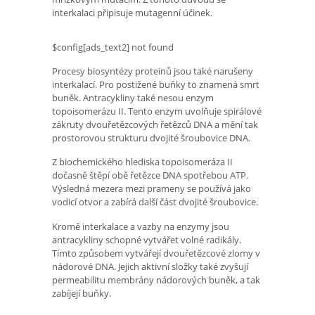
interkalaci připisuje mutagenní účinek.
$config[ads_text2] not found
Procesy biosyntézy proteinů jsou také narušeny
interkalací. Pro postižené buňky to znamená smrt
buněk. Antracykliny také nesou enzym
topoisomerázu II. Tento enzym uvolňuje spirálové
zákruty dvouřetězcových řetězců DNA a mění tak
prostorovou strukturu dvojité šroubovice DNA.
Z biochemického hlediska topoisomeráza II
dočasně štěpí obě řetězce DNA spotřebou ATP.
Výsledná mezera mezi prameny se používá jako
vodicí otvor a zabírá další část dvojité šroubovice.
Kromě interkalace a vazby na enzymy jsou
antracykliny schopné vytvářet volné radikály.
Tímto způsobem vytvářejí dvouřetězcové zlomy v
nádorové DNA. Jejich aktivní složky také zvyšují
permeabilitu membrány nádorových buněk, a tak
zabíjejí buňky.