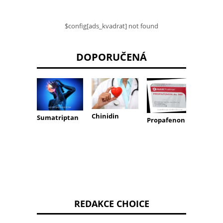
$config[ads_kvadrat] not found
DOPORUČENÁ
Chinidin
Trazo
Sumatriptan
Propafenon
REDAKCE CHOICE