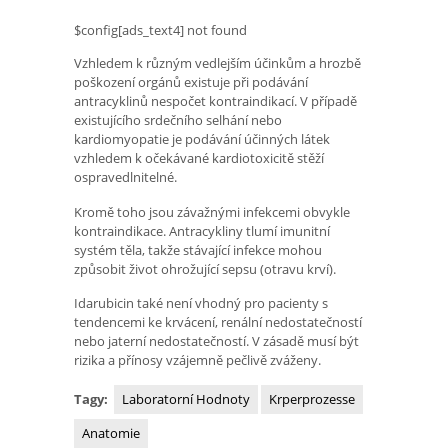
$config[ads_text4] not found
Vzhledem k různým vedlejším účinkům a hrozbě
poškození orgánů existuje při podávání
antracyklinů nespočet kontraindikací. V případě
existujícího srdečního selhání nebo
kardiomyopatie je podávání účinných látek
vzhledem k očekávané kardiotoxicitě stěží
ospravedlnitelné.
Kromě toho jsou závažnými infekcemi obvykle
kontraindikace. Antracykliny tlumí imunitní
systém těla, takže stávající infekce mohou
způsobit život ohrožující sepsu (otravu krví).
Idarubicin také není vhodný pro pacienty s
tendencemi ke krvácení, renální nedostatečností
nebo jaterní nedostatečností. V zásadě musí být
rizika a přínosy vzájemně pečlivě zváženy.
Tagy:
Laboratorní Hodnoty
Krperprozesse
Anatomie