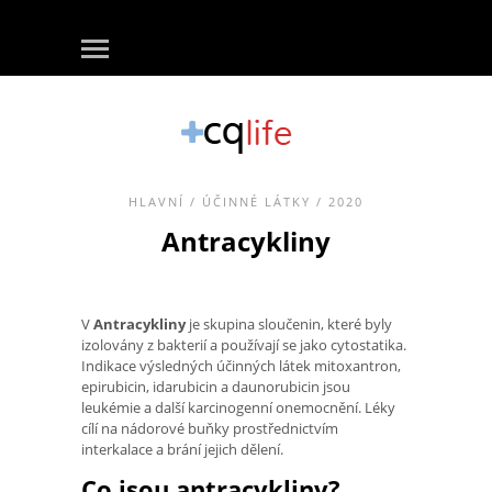
HLAVNÍ
/
ÚČINNÉ LÁTKY
/ 2020
Antracykliny
V
Antracykliny
je skupina sloučenin, které byly
izolovány z bakterií a používají se jako cytostatika.
Indikace výsledných účinných látek mitoxantron,
epirubicin, idarubicin a daunorubicin jsou
leukémie a další karcinogenní onemocnění. Léky
cílí na nádorové buňky prostřednictvím
interkalace a brání jejich dělení.
Co jsou antracykliny?