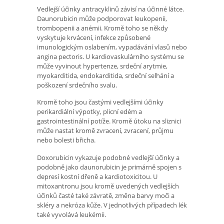
Vedlejší účinky antracyklinů závisí na účinné látce.
Daunorubicin může podporovat leukopenii,
trombopenii a anémii. Kromě toho se někdy
vyskytuje krvácení, infekce způsobené
imunologickým oslabením, vypadávání vlasů nebo
angina pectoris. U kardiovaskulárního systému se
může vyvinout hypertenze, srdeční arytmie,
myokarditida, endokarditida, srdeční selhání a
poškození srdečního svalu.
Kromě toho jsou častými vedlejšími účinky
perikardiální výpotky, plicní edém a
gastrointestinální potíže. Kromě útoku na sliznici
může nastat kromě zvracení, zvracení, průjmu
nebo bolesti břicha.
Doxorubicin vykazuje podobné vedlejší účinky a
podobně jako daunorubicin je primárně spojen s
depresí kostní dřeně a kardiotoxicitou. U
mitoxantronu jsou kromě uvedených vedlejších
účinků časté také závratě, změna barvy moči a
skléry a nekróza kůže. V jednotlivých případech lék
také vyvolává leukémii.