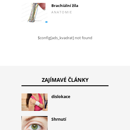
Brachiální žíla
ANATOMIE
$config[ads_kvadrat] not found
ZAJÍMAVÉ ČLÁNKY
dislokace
Shrnutí