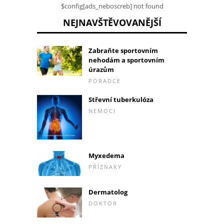
$config[ads_neboscreb] not found
NEJNAVŠTĚVOVANĚJŠÍ
Zabraňte sportovním
nehodám a sportovním
úrazům
PORADCE
Střevní tuberkulóza
NEMOCI
Myxedema
PŘÍZNAKY
Dermatolog
DOKTOR