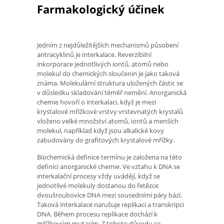
Farmakologický účinek
Jedním z nejdůležitějších mechanismů působení
antracyklinů je interkalace. Reverzibilní
inkorporace jednotlivých iontů, atomů nebo
molekul do chemických sloučenin je jako taková
známa. Molekulární struktura uložených částic se
v důsledku skladování téměř nemění. Anorganická
chemie hovoří o interkalaci, když je mezi
krystalové mřížkové vrstvy vrstevnatých krystalů
vloženo velké množství atomů, iontů a menších
molekul, například když jsou alkalické kovy
zabudovány do grafitových krystalové mřížky.
Biochemická definice termínu je založena na této
definici anorganické chemie. Ve vztahu k DNA se
interkalační procesy vždy uvádějí, když se
jednotlivé molekuly dostanou do řetězce
dvoušroubovice DNA mezi sousedními páry bází.
Taková interkalace narušuje replikaci a transkripci
DNA. Během procesu replikace dochází k
mřížkovým mutacím. Z tohoto důvodu se