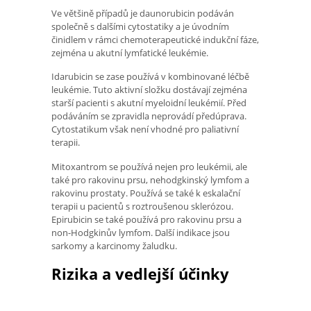
Ve většině případů je daunorubicin podáván
společně s dalšími cytostatiky a je úvodním
činidlem v rámci chemoterapeutické indukční fáze,
zejména u akutní lymfatické leukémie.
Idarubicin se zase používá v kombinované léčbě
leukémie. Tuto aktivní složku dostávají zejména
starší pacienti s akutní myeloidní leukémií. Před
podáváním se zpravidla neprovádí předúprava.
Cytostatikum však není vhodné pro paliativní
terapii.
Mitoxantrom se používá nejen pro leukémii, ale
také pro rakovinu prsu, nehodgkinský lymfom a
rakovinu prostaty. Používá se také k eskalační
terapii u pacientů s roztroušenou sklerózou.
Epirubicin se také používá pro rakovinu prsu a
non-Hodgkinův lymfom. Další indikace jsou
sarkomy a karcinomy žaludku.
Rizika a vedlejší účinky