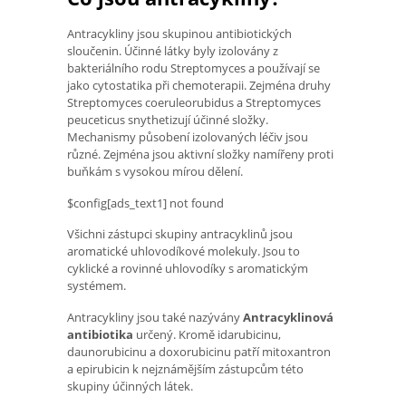
Antracykliny jsou skupinou antibiotických
sloučenin. Účinné látky byly izolovány z
bakteriálního rodu Streptomyces a používají se
jako cytostatika při chemoterapii. Zejména druhy
Streptomyces coeruleorubidus a Streptomyces
peuceticus snythetizují účinné složky.
Mechanismy působení izolovaných léčiv jsou
různé. Zejména jsou aktivní složky namířeny proti
buňkám s vysokou mírou dělení.
$config[ads_text1] not found
Všichni zástupci skupiny antracyklinů jsou
aromatické uhlovodíkové molekuly. Jsou to
cyklické a rovinné uhlovodíky s aromatickým
systémem.
Antracykliny jsou také nazývány
Antracyklinová
antibiotika
určený. Kromě idarubicinu,
daunorubicinu a doxorubicinu patří mitoxantron
a epirubicin k nejznámějším zástupcům této
skupiny účinných látek.