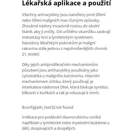
Lékařská aplikace a použití
Všechny antracykliny jsou namířeny proti šíření
nebo šíření maligních mas různými způsoby.
Zhoubné nádory invazivně rostou do okolní
tkáně, aby ji zničily. Od určitého okamžiku zasévají
metastázy krví a lymfatickým systémem.
Navzdory lékařským pokrokům je maligní
rakovina stále jednou z nejohroženějších chorob
21. století.
Díky jejich antiproliferačním mechanismům
působení jsou anthacykliny používány jako
cytostatika u maligního karcinomu. Hlavním
mechanismem účinku, který používají, je
interkalace nádorové DNA, která blokuje syntézu
bílkovin v buňkách a tak je odsuzuje k smrti.
$config[ads_text3] not found
Indikace pro podávání daunorubicinu vzniká
například u lymfatické nebo myeloidní leukémie u
dětí, dospívajících a dospělých.