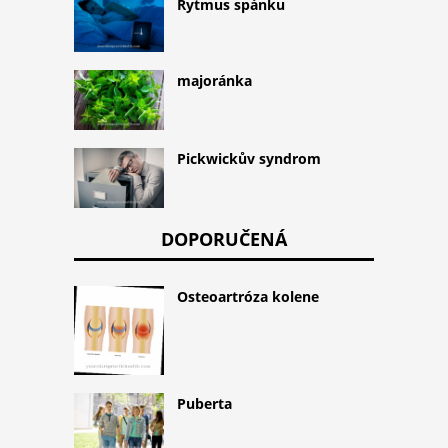
Rytmus spánku
majoránka
Pickwickův syndrom
DOPORUČENÁ
Osteoartróza kolene
Puberta