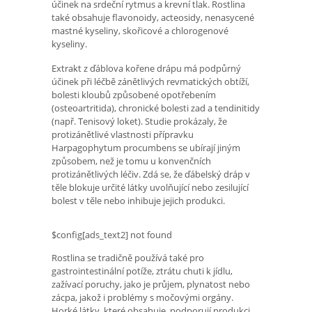
účinek na srdeční rytmus a krevní tlak. Rostlina
také obsahuje flavonoidy, acteosidy, nenasycené
mastné kyseliny, skořicové a chlorogenové
kyseliny.
Extrakt z ďáblova kořene drápu má podpůrný
účinek při léčbě zánětlivých revmatických obtíží,
bolesti kloubů způsobené opotřebením
(osteoartritida), chronické bolesti zad a tendinitidy
(např. Tenisový loket). Studie prokázaly, že
protizánětlivé vlastnosti přípravku
Harpagophytum procumbens se ubírají jiným
způsobem, než je tomu u konvenčních
protizánětlivých léčiv. Zdá se, že ďábelský dráp v
těle blokuje určité látky uvolňující nebo zesilující
bolest v těle nebo inhibuje jejich produkci.
$config[ads_text2] not found
Rostlina se tradičně používá také pro
gastrointestinální potíže, ztrátu chuti k jídlu,
zažívací poruchy, jako je průjem, plynatost nebo
zácpa, jakož i problémy s močovými orgány.
Horké látky, které obsahuje, podporují produkci