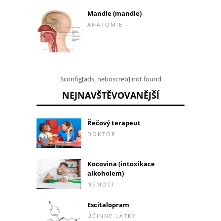
Mandle (mandle)
ANATOMIE
$config[ads_neboscreb] not found
NEJNAVŠTĚVOVANĚJŠÍ
Řečový terapeut
DOKTOR
Kocovina (intoxikace
alkoholem)
NEMOCI
Escitalopram
ÚČINNÉ LÁTKY