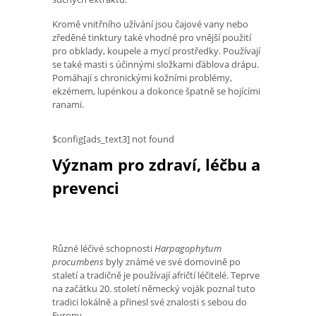
Kromě vnitřního užívání jsou čajové vany nebo
zředěné tinktury také vhodné pro vnější použití
pro obklady, koupele a mycí prostředky. Používají
se také masti s účinnými složkami ďáblova drápu.
Pomáhají s chronickými kožními problémy,
ekzémem, lupénkou a dokonce špatně se hojícími
ranami.
$config[ads_text3] not found
Význam pro zdraví, léčbu a
prevenci
Různé léčivé schopnosti
Harpagophytum
procumbens
byly známé ve své domovině po
staletí a tradičně je používají afričtí léčitelé. Teprve
na začátku 20. století německý voják poznal tuto
tradici lokálně a přinesl své znalosti s sebou do
Evropy.