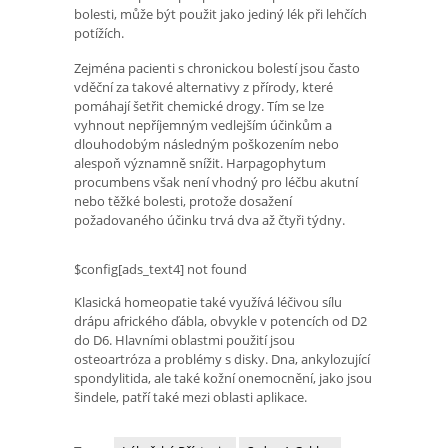
bolesti, může být použit jako jediný lék při lehčích
potížích.
Zejména pacienti s chronickou bolestí jsou často
vděční za takové alternativy z přírody, které
pomáhají šetřit chemické drogy. Tím se lze
vyhnout nepříjemným vedlejším účinkům a
dlouhodobým následným poškozením nebo
alespoň významně snížit. Harpagophytum
procumbens však není vhodný pro léčbu akutní
nebo těžké bolesti, protože dosažení
požadovaného účinku trvá dva až čtyři týdny.
$config[ads_text4] not found
Klasická homeopatie také využívá léčivou sílu
drápu afrického ďábla, obvykle v potencích od D2
do D6. Hlavními oblastmi použití jsou
osteoartróza a problémy s disky. Dna, ankylozující
spondylitida, ale také kožní onemocnění, jako jsou
šindele, patří také mezi oblasti aplikace.