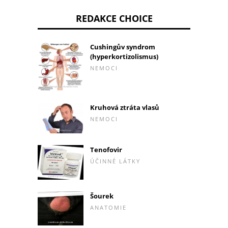
REDAKCE CHOICE
Cushingův syndrom
(hyperkortizolismus)
NEMOCI
Kruhová ztráta vlasů
NEMOCI
Tenofovir
ÚČINNÉ LÁTKY
Šourek
ANATOMIE