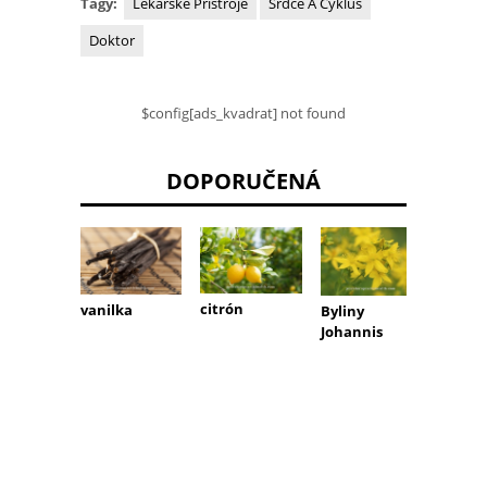
Tagy:
Lékařské Přístroje
Srdce A Cyklus
Doktor
$config[ads_kvadrat] not found
DOPORUČENÁ
citrón
vanilka
Byliny
Johannis
kopr