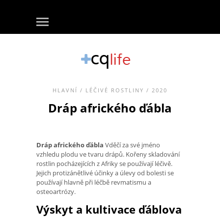
HLAVNÍ
/
LÉČIVÉ ROSTLINY
/ 2020
Dráp afrického ďábla
Dráp afrického ďábla
Vděčí za své jméno
vzhledu plodu ve tvaru drápů. Kořeny skladování
rostlin pocházejících z Afriky se používají léčivě.
Jejich protizánětlivé účinky a úlevy od bolesti se
používají hlavně při léčbě revmatismu a
osteoartrózy.
Výskyt a kultivace ďáblova