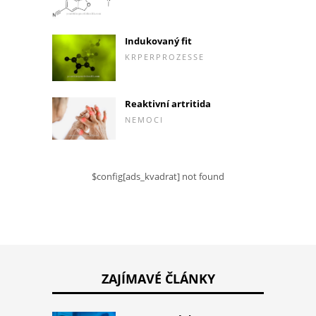
Indukovaný fit
KRPERPROZESSE
Reaktivní artritida
NEMOCI
$config[ads_kvadrat] not found
ZAJÍMAVÉ ČLÁNKY