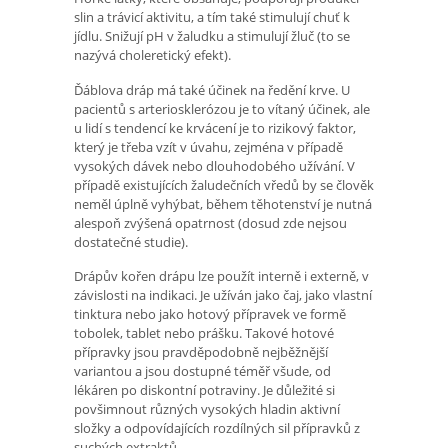
slin a trávicí aktivitu, a tím také stimulují chuť k
jídlu. Snižují pH v žaludku a stimulují žluč (to se
nazývá choleretický efekt).
Ďáblova dráp má také účinek na ředění krve. U
pacientů s arteriosklerózou je to vítaný účinek, ale
u lidí s tendencí ke krvácení je to rizikový faktor,
který je třeba vzít v úvahu, zejména v případě
vysokých dávek nebo dlouhodobého užívání. V
případě existujících žaludečních vředů by se člověk
neměl úplně vyhýbat, během těhotenství je nutná
alespoň zvýšená opatrnost (dosud zde nejsou
dostatečné studie).
Drápův kořen drápu lze použít interně i externě, v
závislosti na indikaci. Je užíván jako čaj, jako vlastní
tinktura nebo jako hotový přípravek ve formě
tobolek, tablet nebo prášku. Takové hotové
přípravky jsou pravděpodobně nejběžnější
variantou a jsou dostupné téměř všude, od
lékáren po diskontní potraviny. Je důležité si
povšimnout různých vysokých hladin aktivní
složky a odpovídajících rozdílných sil přípravků z
suchých extraktů.