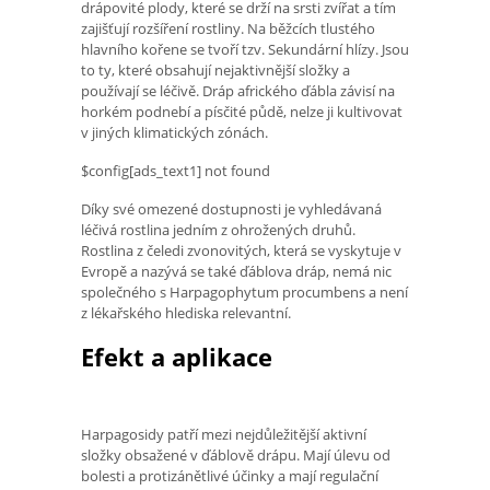
drápovité plody, které se drží na srsti zvířat a tím
zajišťují rozšíření rostliny. Na běžcích tlustého
hlavního kořene se tvoří tzv. Sekundární hlízy. Jsou
to ty, které obsahují nejaktivnější složky a
používají se léčivě. Dráp afrického ďábla závisí na
horkém podnebí a písčité půdě, nelze ji kultivovat
v jiných klimatických zónách.
$config[ads_text1] not found
Díky své omezené dostupnosti je vyhledávaná
léčivá rostlina jedním z ohrožených druhů.
Rostlina z čeledi zvonovitých, která se vyskytuje v
Evropě a nazývá se také ďáblova dráp, nemá nic
společného s Harpagophytum procumbens a není
z lékařského hlediska relevantní.
Efekt a aplikace
Harpagosidy patří mezi nejdůležitější aktivní
složky obsažené v ďáblově drápu. Mají úlevu od
bolesti a protizánětlivé účinky a mají regulační