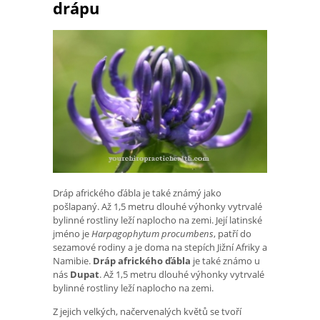
drápu
Dráp afrického ďábla je také známý jako
pošlapaný. Až 1,5 metru dlouhé výhonky vytrvalé
bylinné rostliny leží naplocho na zemi. Její latinské
jméno je
Harpagophytum procumbens
, patří do
sezamové rodiny a je doma na stepích Jižní Afriky a
Namibie.
Dráp afrického ďábla
je také známo u
nás
Dupat
. Až 1,5 metru dlouhé výhonky vytrvalé
bylinné rostliny leží naplocho na zemi.
Z jejich velkých, načervenalých květů se tvoří