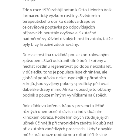
Zde v roce 1930 zahájil botanik Otto Heinrich Volk
farmaceutický výzkum rostliny. S vědomím
terapeutického účinku ďáblova drápu se
celosvětová poptávka po odpovídajících
přípravcích neustále zvyšovala. Skutečné
nadměrné využívání divokých rostlin začalo, takže
byly brzy hrozivě zdecimovány.
Dnes se rostlina rozkládá pouze kontrolovaným
způsobem. Stačí odstranit silné boční kořeny a
nechat rostlinu regenerovat po dobu několika let.
V důsledku toho je populace lépe chráněna, ale
globální poptávku nelze uspokojit z přírodních
zdrojů. Jsou vyvíjeny pokusy specificky pěstovat
ďábelské drápy mimo Afriku - dosud je to obtížný
podnik s pouze mírnými vyhlídkami na úspěch.
Role ďáblova kořene drápu v prevenci a léčbě
různých onemocnění závisí na individuálním
klinickém obrazu. Podle klinických studií je jejich
účinek účinnější při chronickém zánětu kloubů než
při akutních zánětlivých procesech. I když obvykle
může hrát pouze podpůrnou roli při léčbě silné