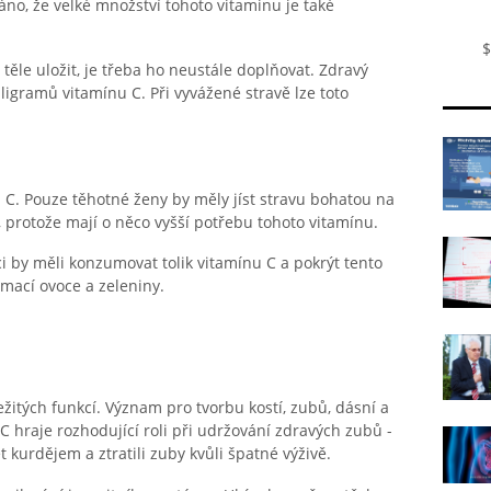
áno, že velké množství tohoto vitaminu je také
$
těle uložit, je třeba ho neustále doplňovat. Zdravý
igramů vitamínu C. Při vyvážené stravě lze toto
u C. Pouze těhotné ženy by měly jíst stravu bohatou na
, protože mají o něco vyšší potřebu tohoto vitamínu.
vci by měli konzumovat tolik vitamínu C a pokrýt tento
mací ovoce a zeleniny.
ežitých funkcí. Význam pro tvorbu kostí, zubů, dásní a
C hraje rozhodující roli při udržování zdravých zubů -
ět kurdějem a ztratili zuby kvůli špatné výživě.