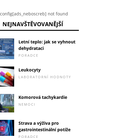
config[ads_neboscreb] not found
NEJNAVŠTĚVOVANĚJŠÍ
Letní teplo: jak se vyhnout
dehydrataci
PORADCE
Leukocyty
LABORATORNÍ HODNOTY
Komorová tachykardie
NEMOCI
Strava a výživa pro
gastrointestinální potíže
PORADCE