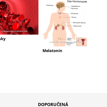
Erytro
nky
Melatonin
DOPORUČENÁ