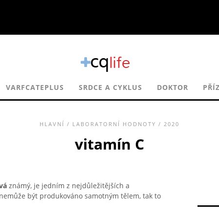
VARFCATEPLUS
SRDCE A CYKLUS
DOKTOR
PŘÍ
HLAVNÍ
/
LABORATORNÍ HODNOTY
/ 2020
vitamín C
vá
známý, je jedním z nejdůležitějších a
o nemůže být produkováno samotným tělem, tak to