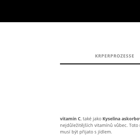
KRPERPROZESSE
vitamín C
, také jako
Kyselina askorbo
nejdůležitějších vitamínů vůbec. Tot
musí být přijato s jídlem.