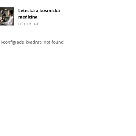
Letecká a kosmická
medicína
OŠETŘENÍ
$config[ads_kvadrat] not found