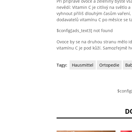
Při přípravě ovoce a zeleniny byste v
nevědí: Vitamin C je citlivý na světlo 
vyhnout příliš dlouhým časům vaření, 
dodavatelů vitamínu C po měsíce se t
$config[ads_text3] not found
Ovoce by se na druhou stranu mělo id
vitamínu C je pod kůží. Samozřejmě 
Tagy:
Hausmittel
Ortopedie
Bab
$config
D