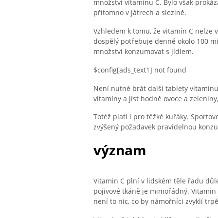
množství vitamínu C. Bylo však prokáz
přítomno v játrech a slezině.
Vzhledem k tomu, že vitamín C nelze v 
dospělý potřebuje denně okolo 100 mil
množství konzumovat s jídlem.
$config[ads_text1] not found
Není nutné brát další tablety vitamín
vitamíny a jíst hodně ovoce a zeleniny
Totéž platí i pro těžké kuřáky. Sporto
zvýšený požadavek pravidelnou konzu
význam
Vitamin C plní v lidském těle řadu důl
pojivové tkáně je mimořádný. Vitamin 
není to nic, co by námořníci zvyklí trp