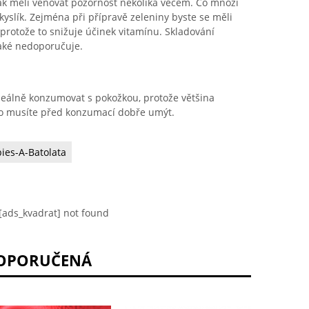
šak měli věnovat pozornost několika věcem. Co mnozí
a kyslík. Zejména při přípravě zeleniny byste se měli
protože to snižuje účinek vitamínu. Skladování
aké nedoporučuje.
eálně konzumovat s pokožkou, protože většina
ho musíte před konzumací dobře umýt.
ies-A-Batolata
[ads_kvadrat] not found
OPORUČENÁ