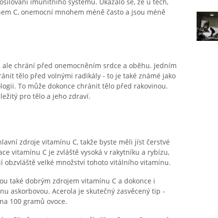
posilování imunitního systému. Ukázalo se, že u těch,
mínem C, onemocní mnohem méně často a jsou méně
, ale chrání před onemocněním srdce a oběhu. Jedním
ánit tělo před volnými radikály - to je také známé jako
ologii. To může dokonce chránit tělo před rakovinou.
ežitý pro tělo a jeho zdraví.
avní zdroje vitamínu C, takže byste měli jíst čerstvé
e vitamínu C je zvláště vysoká v rakytníku a rybízu,
jí obzvláště velké množství tohoto vitálního vitamínu.
 jsou také dobrým zdrojem vitamínu C a dokonce i
u askorbovou. Acerola je skutečný zasvěcený tip -
 na 100 gramů ovoce.