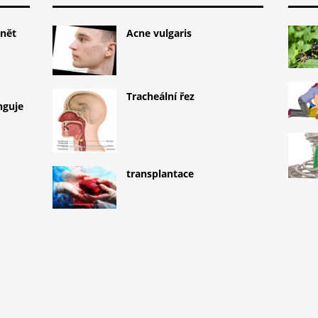
ánět
Acne vulgaris
Tracheální řez
nguje
transplantace