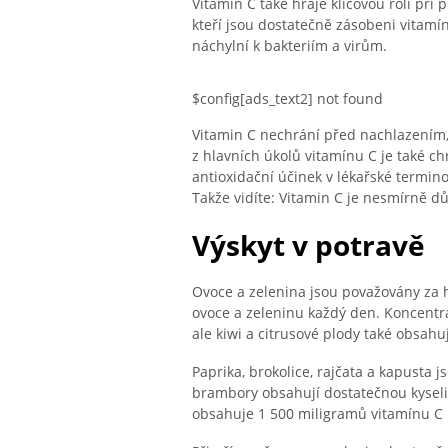
Vitamin C také hraje klíčovou roli při 
kteří jsou dostatečně zásobeni vita
náchylní k bakteriím a virům.
$config[ads_text2] not found
Vitamin C nechrání před nachlazením
z hlavních úkolů vitamínu C je také chr
antioxidační účinek v lékařské termin
Takže vidíte: Vitamin C je nesmírně důl
Výskyt v potravě
Ovoce a zelenina jsou považovány za hl
ovoce a zeleninu každý den. Koncentrac
ale kiwi a citrusové plody také obsahu
Paprika, brokolice, rajčata a kapusta
brambory obsahují dostatečnou kyselin
obsahuje 1 500 miligramů vitamínu C