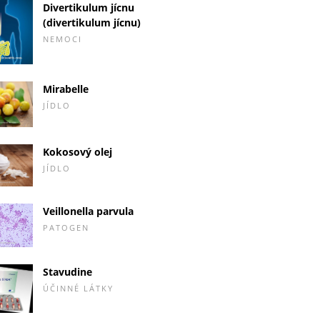
Divertikulum jícnu
(divertikulum jícnu)
NEMOCI
Mirabelle
JÍDLO
Kokosový olej
JÍDLO
Veillonella parvula
PATOGEN
Stavudine
ÚČINNÉ LÁTKY