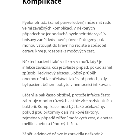
Komplikace
Pyelonefritida (zánět pánve ledvin) může mít řadu
velmi závažných komplikací. V některých
případech se jednoduchá pyelonefritida vyvíjí v
hnisavý zánět ledvinové pánve. Patogeny pak
mohou vstoupit do krevního řečiště a způsobit
otravu krve (urosepsis) z močových cest.
Někteří pacienti také vidí krev v moči, když je
infekce závažná, což je zvláště případ, pokud zánět
způsobil ledvinový absces. Složitý průběh
onemocnění lze očekávat také v případech, kdy
byl pacient během pobytu v nemocnici infikován.
Léčení je pak často obtížné, protože infekce často
zahrnuje mnoho různých a stále více rezistentních
bakterií. Komplikace musí být také očekávány,
pokud jsou přítomny další rizikové faktory,
zejména v případě zúžení močových cest, diabetes
mellitus nebo u těhotných žen.
Zánět ledvinové pánve je zpravidla neškodný