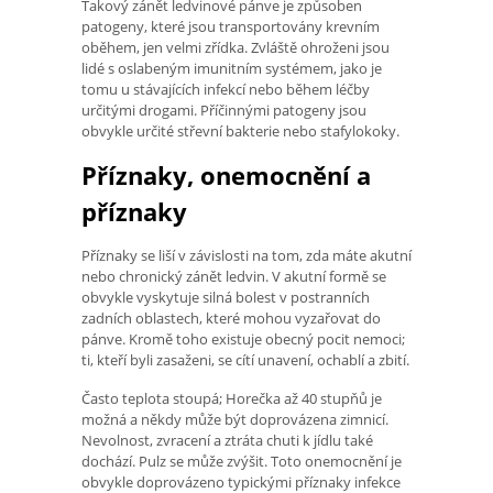
Takový zánět ledvinové pánve je způsoben
patogeny, které jsou transportovány krevním
oběhem, jen velmi zřídka. Zvláště ohroženi jsou
lidé s oslabeným imunitním systémem, jako je
tomu u stávajících infekcí nebo během léčby
určitými drogami. Příčinnými patogeny jsou
obvykle určité střevní bakterie nebo stafylokoky.
Příznaky, onemocnění a
příznaky
Příznaky se liší v závislosti na tom, zda máte akutní
nebo chronický zánět ledvin. V akutní formě se
obvykle vyskytuje silná bolest v postranních
zadních oblastech, které mohou vyzařovat do
pánve. Kromě toho existuje obecný pocit nemoci;
ti, kteří byli zasaženi, se cítí unavení, ochablí a zbití.
Často teplota stoupá; Horečka až 40 stupňů je
možná a někdy může být doprovázena zimnicí.
Nevolnost, zvracení a ztráta chuti k jídlu také
dochází. Pulz se může zvýšit. Toto onemocnění je
obvykle doprovázeno typickými příznaky infekce