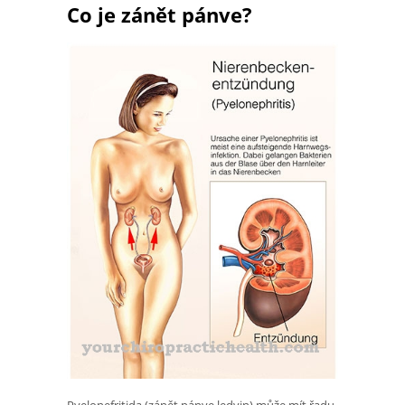
Co je zánět pánve?
Pyelonefritida (zánět pánve ledvin) může mít řadu