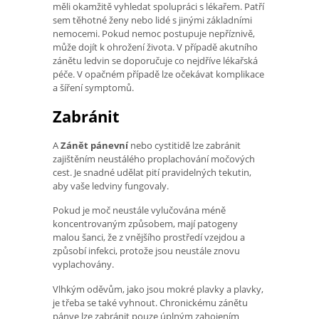
měli okamžitě vyhledat spolupráci s lékařem. Patří
sem těhotné ženy nebo lidé s jinými základními
nemocemi. Pokud nemoc postupuje nepříznivě,
může dojít k ohrožení života. V případě akutního
zánětu ledvin se doporučuje co nejdříve lékařská
péče. V opačném případě lze očekávat komplikace
a šíření symptomů.
Zabránit
A
Zánět pánevní
nebo cystitidě lze zabránit
zajištěním neustálého proplachování močových
cest. Je snadné udělat pití pravidelných tekutin,
aby vaše ledviny fungovaly.
Pokud je moč neustále vylučována méně
koncentrovaným způsobem, mají patogeny
malou šanci, že z vnějšího prostředí vzejdou a
způsobí infekci, protože jsou neustále znovu
vyplachovány.
Vlhkým oděvům, jako jsou mokré plavky a plavky,
je třeba se také vyhnout. Chronickému zánětu
pánve lze zabránit pouze úplným zahojením