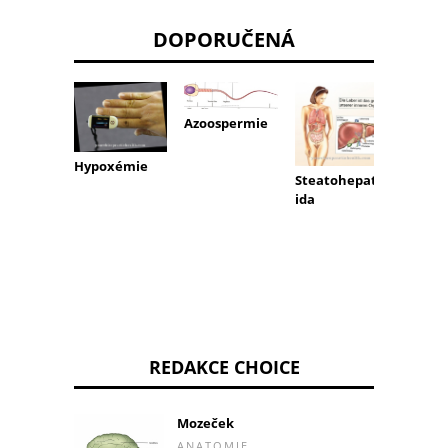
DOPORUČENÁ
Azoospermie
Suchý 
Hypoxémie
(suchý
Steatohepatit
ida
REDAKCE CHOICE
Mozeček
ANATOMIE