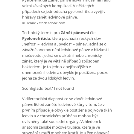
velmi závažných komplikací. V některých
případech se jednoduchá pyelonefritida vyvíjí v
hnisavý zánět ledvinové pánve.
© Henrie - stock.adobe.com
Technický termín pro
Zánět pánevní
čte
Pyelonefritida
, která pochází z řeckých slov
„nefros“ = ledvina a „pyelos“ = pánev. Jedná se o
závažné onemocnění ledvinové pánve v blízkosti
močovodu. Jedná se o akutní nebo chronický
zánět, který je ve většině případů způsoben
bakteriemi. Je to jedno z nejčastějších e-
onemocnění ledvin a obvykle je postižena pouze
jedna ze dvou lidských ledvin.
$config[ads_text1] not found
V diferenciální diagnostice se zánět ledvinové
pánve liší od zánětu ledvinové kůry v tom, že v
prvním případě je obvykle postižena pojivová tkáň
ledvin a v chronickém průběhu mohou být
ovlivněny také sousední orgány. Vzhledem k
anatomii ženské močové trubice, která je ve
srovnání s muži mnohem kratší, je u žen pánevní