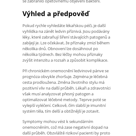
se zabránilo opětovnému objevení bakterií.
Výhled a předpověď
Pokud rychle vyhledáte lékařskou péči, je další
vyhlídka na zánět ledvin příznivá. Jsou podávány
léky, které zabraňují šíření stávajících patogenů a
zabíjejí je. Lze očekávat, že příznaky zmizí během
několika dnů. Obnovení lze dosáhnout po
několika týdnech. Bez léčby mohou příznaky
zvýšit intenzitu a rozsah a způsobit komplikace.
Při chronickém onemocnění ledvinové pánve se
prognóza obvykle zhoršuje. Zejména je léčebná
cesta prodloužena. Změna životního stylu má
pozitivní vliv na další průběh. Lékaři a zdravotníci
však musí analyzovat přesný patogen a
optimalizovat léčebné metody. Teprve poté se
vylepší vyléčení. Celkově, čím slabší je imunitní
systém těla, tím delší a obtížnější je zotavit.
Symptomy mohou vést k sekundárním
onemocněním, což má zase negativní dopad na
další průběh. Obzvláště rizikoví pacienti by proto