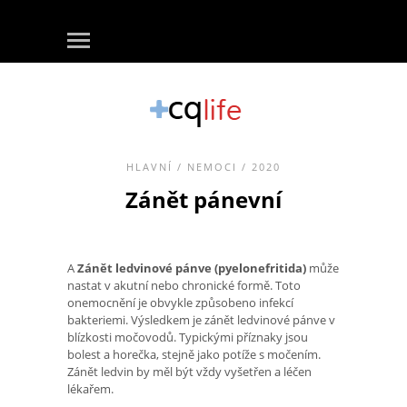
HLAVNÍ
/
NEMOCI
/ 2020
Zánět pánevní
A
Zánět ledvinové pánve (pyelonefritida)
může
nastat v akutní nebo chronické formě. Toto
onemocnění je obvykle způsobeno infekcí
bakteriemi. Výsledkem je zánět ledvinové pánve v
blízkosti močovodů. Typickými příznaky jsou
bolest a horečka, stejně jako potíže s močením.
Zánět ledvin by měl být vždy vyšetřen a léčen
lékařem.