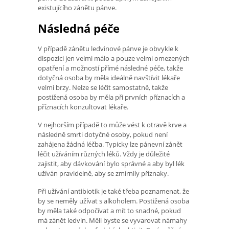
existujícího zánětu pánve.
Následná péče
V případě zánětu ledvinové pánve je obvykle k
dispozici jen velmi málo a pouze velmi omezených
opatření a možností přímé následné péče, takže
dotyčná osoba by měla ideálně navštívit lékaře
velmi brzy. Nelze se léčit samostatně, takže
postižená osoba by měla při prvních příznacích a
příznacích konzultovat lékaře.
V nejhorším případě to může vést k otravě krve a
následně smrti dotyčné osoby, pokud není
zahájena žádná léčba. Typicky lze pánevní zánět
léčit užíváním různých léků. Vždy je důležité
zajistit, aby dávkování bylo správné a aby byl lék
užíván pravidelně, aby se zmírnily příznaky.
Při užívání antibiotik je také třeba poznamenat, že
by se neměly užívat s alkoholem. Postižená osoba
by měla také odpočívat a mít to snadné, pokud
má zánět ledvin. Měli byste se vyvarovat námahy