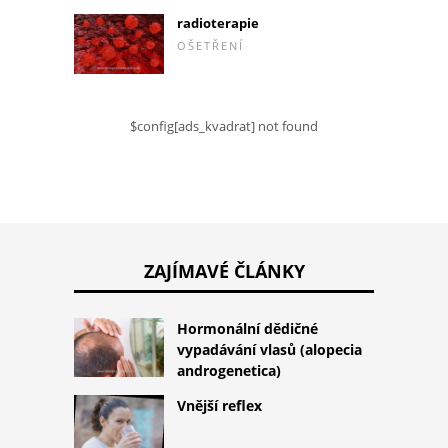
radioterapie
OŠETŘENÍ
$config[ads_kvadrat] not found
ZAJÍMAVÉ ČLÁNKY
Hormonální dědičné
vypadávání vlasů (alopecia
androgenetica)
Vnější reflex