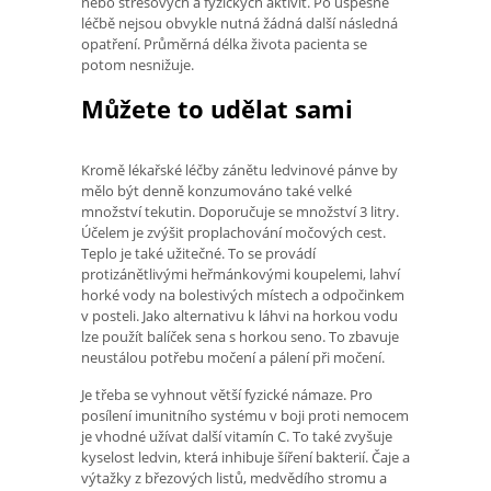
nebo stresových a fyzických aktivit. Po úspěšné
léčbě nejsou obvykle nutná žádná další následná
opatření. Průměrná délka života pacienta se
potom nesnižuje.
Můžete to udělat sami
Kromě lékařské léčby zánětu ledvinové pánve by
mělo být denně konzumováno také velké
množství tekutin. Doporučuje se množství 3 litry.
Účelem je zvýšit proplachování močových cest.
Teplo je také užitečné. To se provádí
protizánětlivými heřmánkovými koupelemi, lahví
horké vody na bolestivých místech a odpočinkem
v posteli. Jako alternativu k láhvi na horkou vodu
lze použít balíček sena s horkou seno. To zbavuje
neustálou potřebu močení a pálení při močení.
Je třeba se vyhnout větší fyzické námaze. Pro
posílení imunitního systému v boji proti nemocem
je vhodné užívat další vitamín C. To také zvyšuje
kyselost ledvin, která inhibuje šíření bakterií. Čaje a
výtažky z březových listů, medvědího stromu a