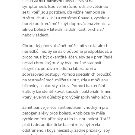
Léčba
Zánět pánevní
obvykle závisí na
symptomech. Jsou velmi různorodí, ale většinou
se ti, kteří jsou postiženi, cítí vážně nemocní se
ztrátou chuti k jídlu a extrémní únavou, vysokou
horečkou, která může být doprovázena zimnicí, a
silnou bolestí v laterální a dolní části břicha a /
nebo v zádech.
Chronický pánevní zánět může mít více fatálních
následků, než by se dalo původně předpokládat, a
proto musí být okamžitě léčen, aby se v první řadě
nestal chronickým. Aby bylo možné stanovit
diagnózu, používá medicína laboratorní a
zobrazovací postupy. Pomocí speciálních proužků
na testování moči můžete zjistit, zda v moči jsou
bílkoviny, leukocyty a krev. Pomocí bakteriální
kultury lze identifikovat kauzální bakteriální kmen,
který je velmi důležitý pro výběr správného léčiva.
Zánět pánve je léčen antibiotikem vhodným pro
patogen a léky proti bolesti. Antibióza by měla
rychle zmírnit příznaky a tím i silnou bolest. Totéž
platí i zde: antibiotické balení musí být zcela
odstraněno, i když neexistují žádné příznaky, aby