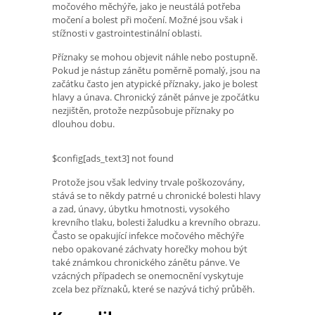
močového měchýře, jako je neustálá potřeba
močení a bolest při močení. Možné jsou však i
stížnosti v gastrointestinální oblasti.
Příznaky se mohou objevit náhle nebo postupně.
Pokud je nástup zánětu poměrně pomalý, jsou na
začátku často jen atypické příznaky, jako je bolest
hlavy a únava. Chronický zánět pánve je zpočátku
nezjištěn, protože nezpůsobuje příznaky po
dlouhou dobu.
$config[ads_text3] not found
Protože jsou však ledviny trvale poškozovány,
stává se to někdy patrné u chronické bolesti hlavy
a zad, únavy, úbytku hmotnosti, vysokého
krevního tlaku, bolesti žaludku a krevního obrazu.
Často se opakující infekce močového měchýře
nebo opakované záchvaty horečky mohou být
také známkou chronického zánětu pánve. Ve
vzácných případech se onemocnění vyskytuje
zcela bez příznaků, které se nazývá tichý průběh.