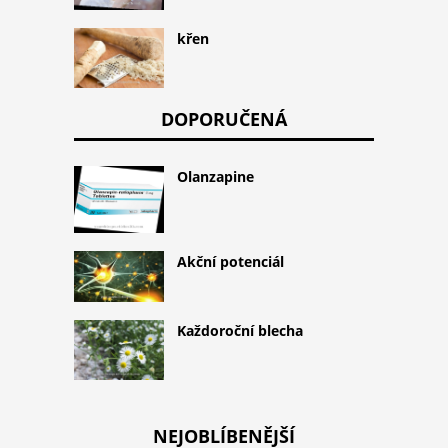
křen
DOPORUČENÁ
Olanzapine
Akční potenciál
Každoroční blecha
NEJOBLÍBENĚJŠÍ