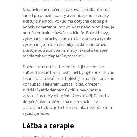
Nepravidelné močení, opakovaná nutkání močit
ihned po použití toalety a zimnice jsou příznaky
existující nemoci. Pokud má dotyčná osoba při
pohybu omezenou pohyblivost nebo problémy, je
nutná kontrolní návštěva u lékaře. Bolest hlavy,
vyčerpání, poruchy spánku a také únava a rychlé
vyčerpání jsou další známky poškození zdraví.
Existuje potřeba opatření, aby lékařská terapie
mohla zahájit zlepšení symptomů.
Dojde-li k bolesti zad, odmítnutí jídla nebo ke
snížení tělesné hmotnosti, měl by být konzultován
lékař. Použití léků proti bolesti je vhodné pouze po
konzultaci s lékařem. Ztráta libida, omezení
zvládání každodenních úkolů a nevolnost a
zvracení by měly být předloženy lékaři. Pokud si
dotyčná osoba stěžuje na nesrovnalosti v
zažívacím traktu, je to také známka nemoci, která
vyžaduje léčbu.
Léčba a terapie