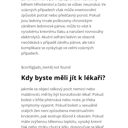
během těhotenství a často se vůbec neuznává. Ve
vzácných případech však může onemocnění
způsobit potrat nebo předčasný porod. Pokud
jsou ledviny trvale poškozeny chronickým
zánětem ledvinové pánve, může to vést k
vysokému krevnímu tlaku a narušení rovnováhy
elektrolytů. Akutní selhání ledvin se obecně
neočekává v případě zánětu pánve, ale tato
komplikace se vyskytuje ve velmi vzácných
případech.
$config[ads_text4] not found
Kdy byste měli jít k lékaři?
Jakmile se objeví celkový pocit nemoci nebo
malátnosti, měl by být konzultován lékař. Pokud
bolest v břiše přetrvává nebo roste, je třeba
symptomy vyjasnit. Pokud bolest u sexuálně
zralých žen není způsobena menstruačním
krvácením, pak existuje důvod k obavám. Pokud
máte zvýšenou tělesnou teplotu, vysoký krevní
tlak nebo ztrátu chuti k jídlu, doporučuje se lékař.