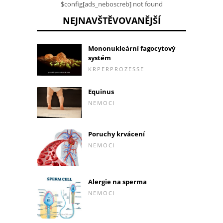
$config[ads_neboscreb] not found
NEJNAVŠTĚVOVANĚJŠÍ
Mononukleární fagocytový
systém
KRPERPROZESSE
Equinus
NEMOCI
Poruchy krvácení
NEMOCI
Alergie na sperma
NEMOCI