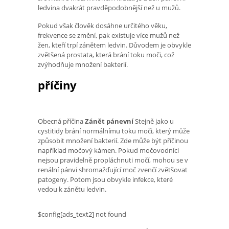
ledvina dvakrát pravděpodobnější než u mužů.
Pokud však člověk dosáhne určitého věku,
frekvence se změní, pak existuje více mužů než
žen, kteří trpí zánětem ledvin. Důvodem je obvykle
zvětšená prostata, která brání toku moči, což
zvýhodňuje množení bakterií.
příčiny
Obecná příčina
Zánět pánevní
Stejně jako u
cystitidy brání normálnímu toku moči, který může
způsobit množení bakterií. Zde může být příčinou
například močový kámen. Pokud močovodníci
nejsou pravidelně propláchnuti močí, mohou se v
renální pánvi shromažďující moč zvenčí zvětšovat
patogeny. Potom jsou obvykle infekce, které
vedou k zánětu ledvin.
$config[ads_text2] not found