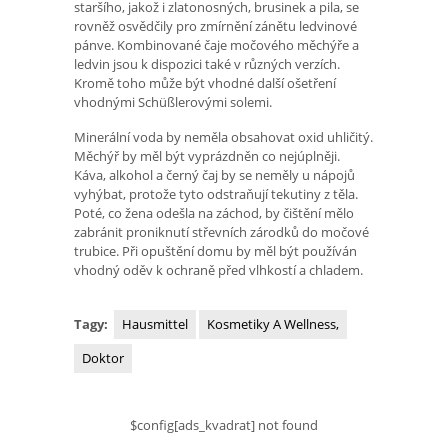
staršího, jakož i zlatonosných, brusinek a pila, se
rovněž osvědčily pro zmírnění zánětu ledvinové
pánve. Kombinované čaje močového měchýře a
ledvin jsou k dispozici také v různých verzích.
Kromě toho může být vhodné další ošetření
vhodnými Schüßlerovými solemi.
Minerální voda by neměla obsahovat oxid uhličitý.
Měchýř by měl být vyprázdněn co nejúplněji.
Káva, alkohol a černý čaj by se neměly u nápojů
vyhýbat, protože tyto odstraňují tekutiny z těla.
Poté, co žena odešla na záchod, by čištění mělo
zabránit proniknutí střevních zárodků do močové
trubice. Při opuštění domu by měl být používán
vhodný oděv k ochraně před vlhkostí a chladem.
Tagy:
Hausmittel
Kosmetiky A Wellness,
Doktor
$config[ads_kvadrat] not found