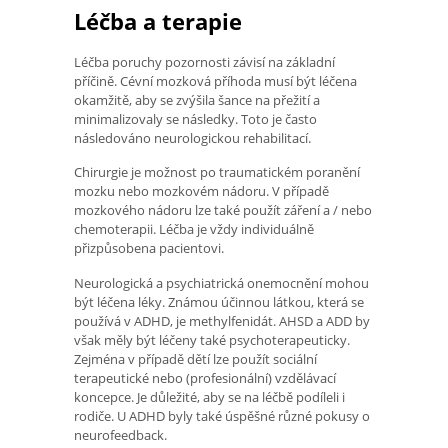
Léčba a terapie
Léčba poruchy pozornosti závisí na základní
příčině. Cévní mozková příhoda musí být léčena
okamžitě, aby se zvýšila šance na přežití a
minimalizovaly se následky. Toto je často
následováno neurologickou rehabilitací.
Chirurgie je možnost po traumatickém poranění
mozku nebo mozkovém nádoru. V případě
mozkového nádoru lze také použít záření a / nebo
chemoterapii. Léčba je vždy individuálně
přizpůsobena pacientovi.
Neurologická a psychiatrická onemocnění mohou
být léčena léky. Známou účinnou látkou, která se
používá v ADHD, je methylfenidát. AHSD a ADD by
však měly být léčeny také psychoterapeuticky.
Zejména v případě dětí lze použít sociální
terapeutické nebo (profesionální) vzdělávací
koncepce. Je důležité, aby se na léčbě podíleli i
rodiče. U ADHD byly také úspěšné různé pokusy o
neurofeedback.