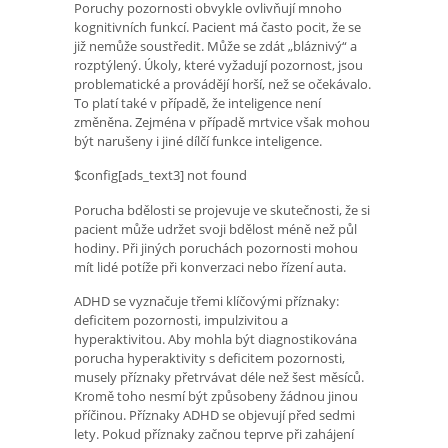
Poruchy pozornosti obvykle ovlivňují mnoho
kognitivních funkcí. Pacient má často pocit, že se
již nemůže soustředit. Může se zdát „bláznivý“ a
rozptýlený. Úkoly, které vyžadují pozornost, jsou
problematické a provádějí horší, než se očekávalo.
To platí také v případě, že inteligence není
změněna. Zejména v případě mrtvice však mohou
být narušeny i jiné dílčí funkce inteligence.
$config[ads_text3] not found
Porucha bdělosti se projevuje ve skutečnosti, že si
pacient může udržet svoji bdělost méně než půl
hodiny. Při jiných poruchách pozornosti mohou
mít lidé potíže při konverzaci nebo řízení auta.
ADHD se vyznačuje třemi klíčovými příznaky:
deficitem pozornosti, impulzivitou a
hyperaktivitou. Aby mohla být diagnostikována
porucha hyperaktivity s deficitem pozornosti,
musely příznaky přetrvávat déle než šest měsíců.
Kromě toho nesmí být způsobeny žádnou jinou
příčinou. Příznaky ADHD se objevují před sedmi
lety. Pokud příznaky začnou teprve při zahájení