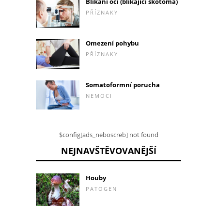
Blikání očí (blikající skotoma)
PŘÍZNAKY
Omezení pohybu
PŘÍZNAKY
Somatoformní porucha
NEMOCI
$config[ads_neboscreb] not found
NEJNAVŠTĚVOVANĚJŠÍ
Houby
PATOGEN