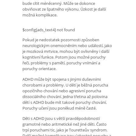
bude cítit méněcenný. Může se dokonce
obviňovat ze špatného výkonu. Úzkost je další
možná komplikace.
$config[ads_text4] not found
Pokud je nedostatek pozornosti způsoben
neurologickým onemocněním nebo událostí, jako
je mozková mrtvice, mohou být ovlivněny i další
kognitivní funkce. Potom jsou možné poruchy
řeči, problémy s pamětí, poruchy vnímání a
poruchy orientace.
ADHD může být spojena s jinými duševními
chorobami a problémy. U dětí je běžná porucha
opozičního chování nebo agresivní porucha
dissociálního chování. Jedna třetina až polovina
dětí s ADHD bude mít takové poruchy chování.
Poruchy učení jsou poněkud méně časté.
Děti s ADHD jsou s větší pravděpodobností
gramotné nebo aritmetické než jiné děti. Často
trpí poruchami tic, jako je Touretteův syndrom.
Další možné komplikace jsou úzkostné poruchy a