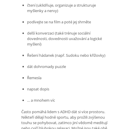
čtení (uklidňuje, organizuje a strukturuje
myšlenky a nervy)
podívejte se na film a poté jej shrněte
delší konverzaci (také trénuje sociální
dovednosti, dovednosti uvažování a logické
myšlení)
Řešení hádanek (např. Sudoku nebo křížovky)
dát dohromady puzzle
Řemesla
napsat dopis
… a mnohem víc
Často pomáhá lidem s ADHD dát si více prostoru.
Někteří dělají hodně sportu, aby prožili zvýšenou
touhu se pohybovat, zatímco jiní vědomě meditují
nebo cvičí hlubokou relaxaci. Možné jsou také obě