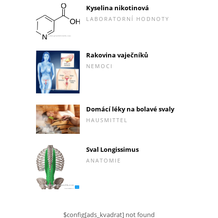
Kyselina nikotinová
LABORATORNÍ HODNOTY
Rakovina vaječníků
NEMOCI
Domácí léky na bolavé svaly
HAUSMITTEL
Sval Longissimus
ANATOMIE
$config[ads_kvadrat] not found