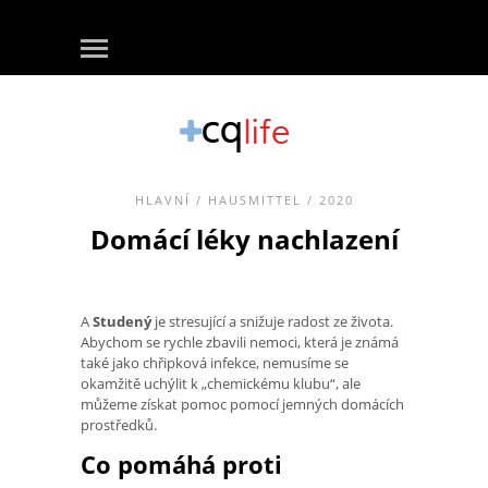
HLAVNÍ
/
HAUSMITTEL
/ 2020
Domácí léky nachlazení
A
Studený
je stresující a snižuje radost ze života.
Abychom se rychle zbavili nemoci, která je známá
také jako chřipková infekce, nemusíme se
okamžitě uchýlit k „chemickému klubu“, ale
můžeme získat pomoc pomocí jemných domácích
prostředků.
Co pomáhá proti