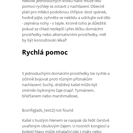
Několik jednoduchých kroků navíc může tělu
pomoci rychleji se zotavit z nachlazení. Obecně
platí pro infekci podobnou chřipce: dost spánek,
hodně pijte, vyhněte se neklidu a udržujte své tělo
- zejména nohy - v teple. Kromě toho je důležité:
pokud se chlad nezlepší i přes léčbu domácími
prostředky nebo alternativními prostředky, měl
by být konzultován lékař!
Rychlá pomoc
S jednoduchými domácími prostředky lze rychle a
účinně bojovat proti různým příznakům
nachlazení: Suchý, dráždivý kašel může být
zmírněn bylinnými čaje (např. Tymiánem,
břečťanem nebo marshmallow).
$config[ads_text2] not found
Kašel s hustým hlenem se naopak dá řešit čerstvě
uvařeným cibulovým čajem. U nosních kongescí a
bolestí hlavy může inhalační olej z máty nebo