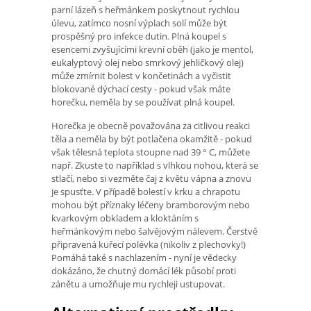
parní lázeň s heřmánkem poskytnout rychlou
úlevu, zatímco nosní výplach solí může být
prospěšný pro infekce dutin. Plná koupel s
esencemi zvyšujícími krevní oběh (jako je mentol,
eukalyptový olej nebo smrkový jehličkový olej)
může zmírnit bolest v končetinách a vyčistit
blokované dýchací cesty - pokud však máte
horečku, neměla by se používat plná koupel.
Horečka je obecně považována za citlivou reakci
těla a neměla by být potlačena okamžitě - pokud
však tělesná teplota stoupne nad 39 ° C, můžete
např. Zkuste to například s vlhkou nohou, která se
stlačí, nebo si vezměte čaj z květu vápna a znovu
je spusťte. V případě bolestí v krku a chrapotu
mohou být příznaky léčeny bramborovým nebo
kvarkovým obkladem a kloktáním s
heřmánkovým nebo šalvějovým nálevem. Čerstvě
připravená kuřecí polévka (nikoliv z plechovky!)
Pomáhá také s nachlazením - nyní je vědecky
dokázáno, že chutný domácí lék působí proti
zánětu a umožňuje mu rychleji ustupovat.