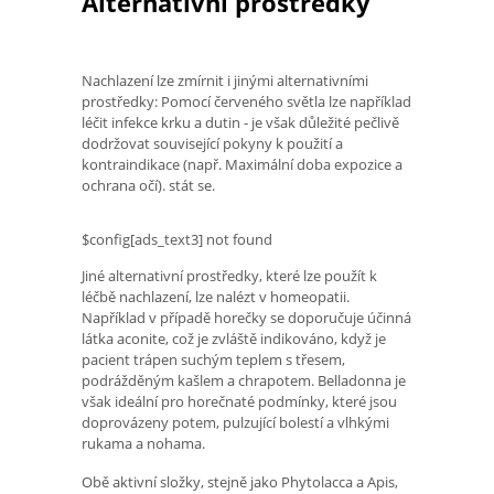
Alternativní prostředky
Nachlazení lze zmírnit i jinými alternativními
prostředky: Pomocí červeného světla lze například
léčit infekce krku a dutin - je však důležité pečlivě
dodržovat související pokyny k použití a
kontraindikace (např. Maximální doba expozice a
ochrana očí). stát se.
$config[ads_text3] not found
Jiné alternativní prostředky, které lze použít k
léčbě nachlazení, lze nalézt v homeopatii.
Například v případě horečky se doporučuje účinná
látka aconite, což je zvláště indikováno, když je
pacient trápen suchým teplem s třesem,
podrážděným kašlem a chrapotem. Belladonna je
však ideální pro horečnaté podmínky, které jsou
doprovázeny potem, pulzující bolestí a vlhkými
rukama a nohama.
Obě aktivní složky, stejně jako Phytolacca a Apis,