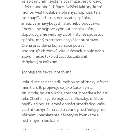
oslabit imunitní systém, což může vést k rozvoji
infekce podobné chřipce. Dalšími faktory, které
mohou vést k oslabení obranyschopnosti těla,
jsou například stres, nedostatek spánku,
zneužívání návykových látek nebo podvýživa.
Chcete-li se nejprve vyhnout nachlazením,
doporučujeme vědomý životní styl se spoustou
spánku, malým stresem a vyváženou stravou.
Cílená pravidelná konzumace potravin
podporujících zdraví, jako je česnek, cibule nebo
zázvor, může také od začátku zabránit
chřipkovým infekcím.
$config[ads_text1] not found
Pokud jste se nachladli, mohou se příznaky infekce
měnit a z. B. projevuje se jako kašel, rýma,
sinusitida, bolest v krku, chrapot, horečka a bolesti
těla. Chcete-li rychle bojovat s příznaky, můžete
například použít jemné domácí prostředky. Vaše
vlastní kuchyně má často cenné prostředky proti
běžnému nachlazení s některými bylinkami a
rostlinnými cibulkami.