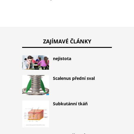
ZAJÍMAVÉ ČLÁNKY
nejistota
Scalenus přední sval
Subkutánní tkáň