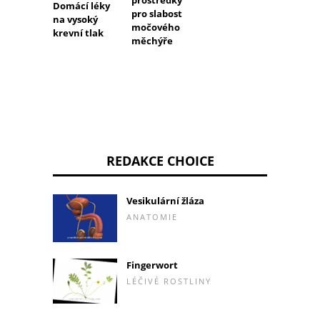
prostř
Domácí léky
pro slabost
pro af
na vysoký
močového
krevní tlak
měchýře
REDAKCE CHOICE
Vesikulární žláza
ANATOMIE
Fingerwort
LÉČIVÉ ROSTLINY