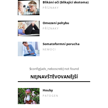
Blikání očí (blikající skotoma)
PŘÍZNAKY
Omezení pohybu
PŘÍZNAKY
Somatoformní porucha
NEMOCI
$config[ads_neboscreb] not found
NEJNAVŠTĚVOVANĚJŠÍ
Houby
PATOGEN