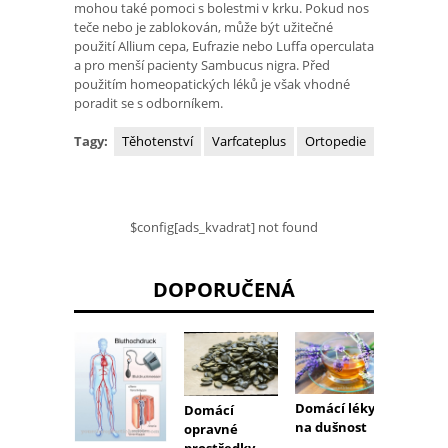
mohou také pomoci s bolestmi v krku. Pokud nos
teče nebo je zablokován, může být užitečné
použití Allium cepa, Eufrazie nebo Luffa operculata
a pro menší pacienty Sambucus nigra. Před
použitím homeopatických léků je však vhodné
poradit se s odborníkem.
Tagy:
Těhotenství
Varfcateplus
Ortopedie
$config[ads_kvadrat] not found
DOPORUČENÁ
Domácí léky
Domácí
Domác
na dušnost
opravné
oprav
prostředky