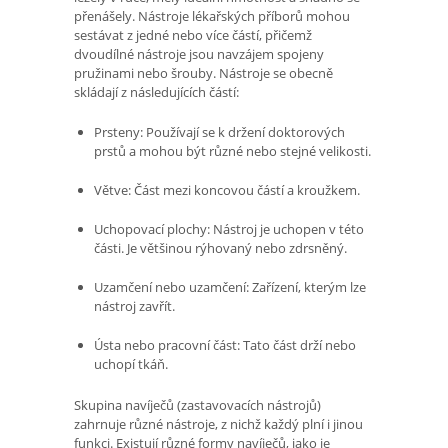
přenášely. Nástroje lékařských příborů mohou
sestávat z jedné nebo více částí, přičemž
dvoudílné nástroje jsou navzájem spojeny
pružinami nebo šrouby. Nástroje se obecně
skládají z následujících částí:
Prsteny: Používají se k držení doktorových
prstů a mohou být různé nebo stejné velikosti.
Větve: Část mezi koncovou částí a kroužkem.
Uchopovací plochy: Nástroj je uchopen v této
části. Je většinou rýhovaný nebo zdrsněný.
Uzamčení nebo uzamčení: Zařízení, kterým lze
nástroj zavřít.
Ústa nebo pracovní část: Tato část drží nebo
uchopí tkáň.
Skupina navíječů (zastavovacích nástrojů)
zahrnuje různé nástroje, z nichž každý plní i jinou
funkci. Existují různé formy navíječů, jako je