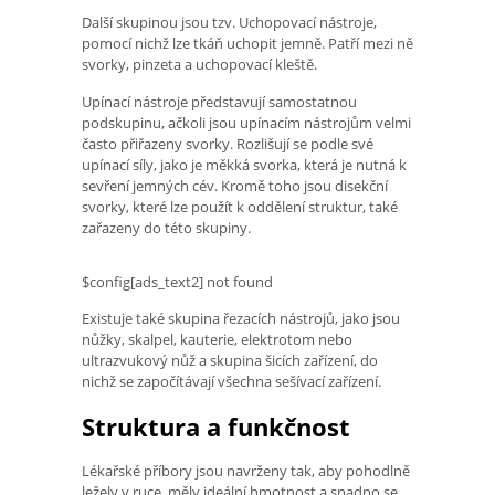
Další skupinou jsou tzv. Uchopovací nástroje,
pomocí nichž lze tkáň uchopit jemně. Patří mezi ně
svorky, pinzeta a uchopovací kleště.
Upínací nástroje představují samostatnou
podskupinu, ačkoli jsou upínacím nástrojům velmi
často přiřazeny svorky. Rozlišují se podle své
upínací síly, jako je měkká svorka, která je nutná k
sevření jemných cév. Kromě toho jsou disekční
svorky, které lze použít k oddělení struktur, také
zařazeny do této skupiny.
$config[ads_text2] not found
Existuje také skupina řezacích nástrojů, jako jsou
nůžky, skalpel, kauterie, elektrotom nebo
ultrazvukový nůž a skupina šicích zařízení, do
nichž se započítávají všechna sešívací zařízení.
Struktura a funkčnost
Lékařské příbory jsou navrženy tak, aby pohodlně
ležely v ruce, měly ideální hmotnost a snadno se