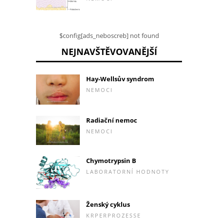
$config[ads_neboscreb] not found
NEJNAVŠTĚVOVANĚJŠÍ
Hay-Wellsův syndrom
NEMOCI
Radiační nemoc
NEMOCI
Chymotrypsin B
LABORATORNÍ HODNOTY
Ženský cyklus
KRPERPROZESSE