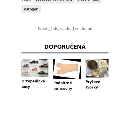
Patogen
$config[ads_kvadrat] not found
DOPORUČENÁ
Ortopedické
Pronač
Pryžové
Podpůrné
boty
svorky
punčochy