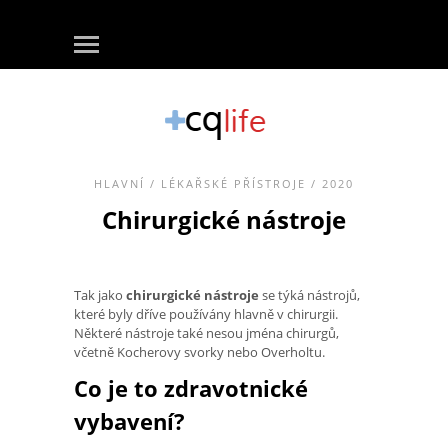
HLAVNÍ
/
LÉKAŘSKÉ PŘÍSTROJE
/ 2020
Chirurgické nástroje
Tak jako
chirurgické nástroje
se týká nástrojů,
které byly dříve používány hlavně v chirurgii.
Některé nástroje také nesou jména chirurgů,
včetně Kocherovy svorky nebo Overholtu.
Co je to zdravotnické
vybavení?