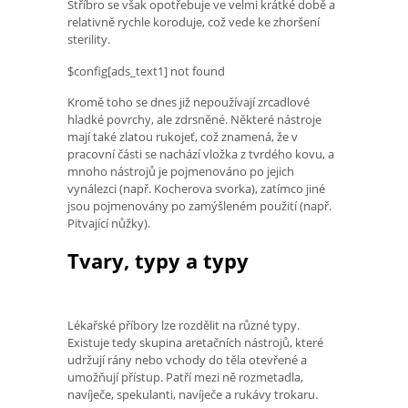
Stříbro se však opotřebuje ve velmi krátké době a
relativně rychle koroduje, což vede ke zhoršení
sterility.
$config[ads_text1] not found
Kromě toho se dnes již nepoužívají zrcadlové
hladké povrchy, ale zdrsněné. Některé nástroje
mají také zlatou rukojeť, což znamená, že v
pracovní části se nachází vložka z tvrdého kovu, a
mnoho nástrojů je pojmenováno po jejich
vynálezci (např. Kocherova svorka), zatímco jiné
jsou pojmenovány po zamýšleném použití (např.
Pitvající nůžky).
Tvary, typy a typy
Lékařské příbory lze rozdělit na různé typy.
Existuje tedy skupina aretačních nástrojů, které
udržují rány nebo vchody do těla otevřené a
umožňují přístup. Patří mezi ně rozmetadla,
navíječe, spekulanti, navíječe a rukávy trokaru.