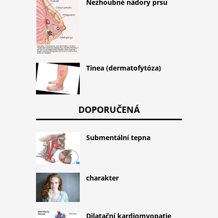
Nezhoubné nádory prsu
Tinea (dermatofytóza)
DOPORUČENÁ
Submentální tepna
charakter
Dilatační kardiomyopatie