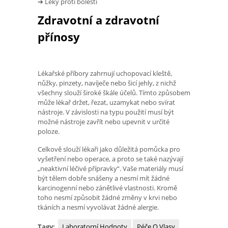
➔ Léky proti bolesti
Zdravotní a zdravotní
přínosy
Lékařské příbory zahrnují uchopovací kleště,
nůžky, pinzety, navíječe nebo šicí jehly, z nichž
všechny slouží široké škále účelů. Tímto způsobem
může lékař držet, řezat, uzamykat nebo svírat
nástroje. V závislosti na typu použití musí být
možné nástroje zavřít nebo upevnit v určité
poloze.
Celkově slouží lékaři jako důležitá pomůcka pro
vyšetření nebo operace, a proto se také nazývají
„neaktivní léčivé přípravky“. Vaše materiály musí
být tělem dobře snášeny a nesmí mít žádné
karcinogenní nebo zánětlivé vlastnosti. Kromě
toho nesmí způsobit žádné změny v krvi nebo
tkáních a nesmí vyvolávat žádné alergie.
Tagy:
Laboratorní Hodnoty
Péče O Vlasy