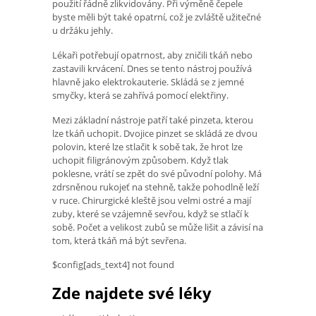
použití řádně zlikvidovány. Při výměně čepele
byste měli být také opatrní, což je zvláště užitečné
u držáku jehly.
Lékaři potřebují opatrnost, aby zničili tkáň nebo
zastavili krvácení. Dnes se tento nástroj používá
hlavně jako elektrokauterie. Skládá se z jemné
smyčky, která se zahřívá pomocí elektřiny.
Mezi základní nástroje patří také pinzeta, kterou
lze tkáň uchopit. Dvojice pinzet se skládá ze dvou
polovin, které lze stlačit k sobě tak, že hrot lze
uchopit filigránovým způsobem. Když tlak
poklesne, vrátí se zpět do své původní polohy. Má
zdrsněnou rukojeť na stehně, takže pohodlně leží
v ruce. Chirurgické kleště jsou velmi ostré a mají
zuby, které se vzájemně sevřou, když se stlačí k
sobě. Počet a velikost zubů se může lišit a závisí na
tom, která tkáň má být sevřena.
$config[ads_text4] not found
Zde najdete své léky