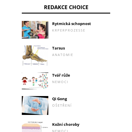
REDAKCE CHOICE
Rytmická schopnost
KRPERPROZESSE
Tarsus
ANATOMIE
Tvář růže
NEMOCI
Qi Gong
OŠETŘENÍ
Kožní choroby
NEMOCI