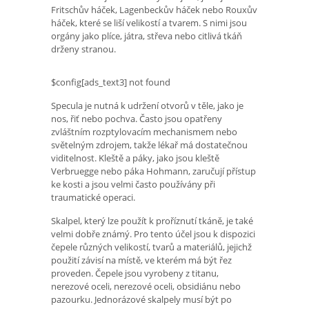
Fritschův háček, Lagenbeckův háček nebo Rouxův
háček, které se liší velikostí a tvarem. S nimi jsou
orgány jako plíce, játra, střeva nebo citlivá tkáň
drženy stranou.
$config[ads_text3] not found
Specula je nutná k udržení otvorů v těle, jako je
nos, řiť nebo pochva. Často jsou opatřeny
zvláštním rozptylovacím mechanismem nebo
světelným zdrojem, takže lékař má dostatečnou
viditelnost. Kleště a páky, jako jsou kleště
Verbruegge nebo páka Hohmann, zaručují přístup
ke kosti a jsou velmi často používány při
traumatické operaci.
Skalpel, který lze použít k proříznutí tkáně, je také
velmi dobře známý. Pro tento účel jsou k dispozici
čepele různých velikostí, tvarů a materiálů, jejichž
použití závisí na místě, ve kterém má být řez
proveden. Čepele jsou vyrobeny z titanu,
nerezové oceli, nerezové oceli, obsidiánu nebo
pazourku. Jednorázové skalpely musí být po