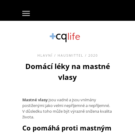
HLAVNÍ
/
HAUSMITTEL
/ 2020
Domácí léky na mastné
vlasy
Mastné vlasy
jsou vadné a jsou vnímány
postiženými jako velmi nepříjemné a nepříjemné.
V důsledku toho může být výrazně snížena kvalita
života.
Co pomáhá proti mastným