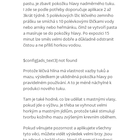
pastu, je zbavit pokožku hlavy nadměrného tuku.
I zde se podle potřeby doporučuje aplikace 2 až
3krát týdně. 5 polévkových lžic léčivého zemního
prášku se smíchá s 10 polévkovými lžičkami vody
nebo arniky nebo heřmánku, čímž se vytvoří pasta
a masíruje se do pokožky hlavy. Po expozici 15
minut lze směs velmi dobře a důkladně odstranit
čistou a ne příliš horkou vodou.
$config[ads_text3] not found
Protože léčivá hlína má vlastnost vazby tuků a
mazu, výsledkem je uklidněná pokožka hlavy po
pravidelném používání. A to je méně náchylné k
produkci nového tuku.
Tam je také hodně, co lze udělat s mastnými vlasy,
pokud jde o výživu. Je třeba se vyhnout velmi
horkým a mastným jídlům, protože také stimulují
tvorbu kožního mazu zvýšeným krevním oběhem.
Pokud věnujete pozornost a aplikujete všechny
tyto věci, můžete vidět výsledek velmi brzy. Jsou
to zdravé a lesklé vlasy, které již nemají tendenci