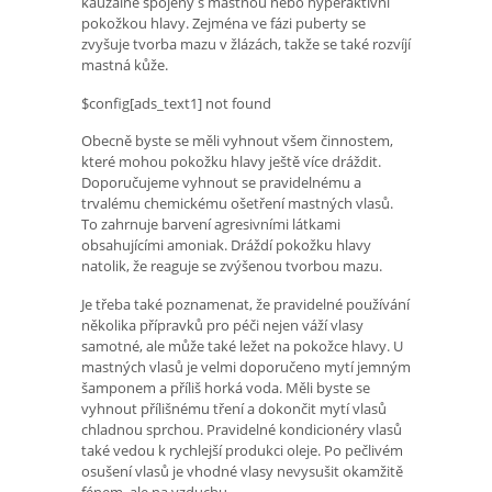
kauzálně spojeny s mastnou nebo hyperaktivní
pokožkou hlavy. Zejména ve fázi puberty se
zvyšuje tvorba mazu v žlázách, takže se také rozvíjí
mastná kůže.
$config[ads_text1] not found
Obecně byste se měli vyhnout všem činnostem,
které mohou pokožku hlavy ještě více dráždit.
Doporučujeme vyhnout se pravidelnému a
trvalému chemickému ošetření mastných vlasů.
To zahrnuje barvení agresivními látkami
obsahujícími amoniak. Dráždí pokožku hlavy
natolik, že reaguje se zvýšenou tvorbou mazu.
Je třeba také poznamenat, že pravidelné používání
několika přípravků pro péči nejen váží vlasy
samotné, ale může také ležet na pokožce hlavy. U
mastných vlasů je velmi doporučeno mytí jemným
šamponem a příliš horká voda. Měli byste se
vyhnout přílišnému tření a dokončit mytí vlasů
chladnou sprchou. Pravidelné kondicionéry vlasů
také vedou k rychlejší produkci oleje. Po pečlivém
osušení vlasů je vhodné vlasy nevysušit okamžitě
fénem, ​​ale na vzduchu.