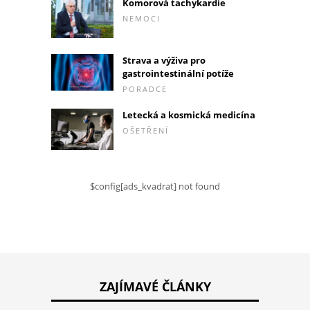
Komorová tachykardie
NEMOCI
Strava a výživa pro
gastrointestinální potíže
PORADCE
Letecká a kosmická medicína
OŠETŘENÍ
$config[ads_kvadrat] not found
ZAJÍMAVÉ ČLÁNKY