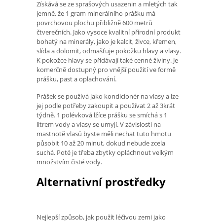
Získává se ze sprašových usazenin a mletých tak
jemně, že 1 gram minerálního prášku má
povrchovou plochu přibližně 600 metrů
čtverečních. Jako vysoce kvalitní přírodní produkt
bohatý na minerály, jako je kalcit, živce, křemen,
slída a dolomit, odmašťuje pokožku hlavy a vlasy.
K pokožce hlavy se přidávají také cenné živiny. Je
komerčně dostupný pro vnější použití ve formě
prášku, past a oplachování.
Prášek se používá jako kondicionér na vlasy a lze
jej podle potřeby zakoupit a používat 2 až 3krát
týdně. 1 polévková lžíce prášku se smíchá s 1
litrem vody a vlasy se umyjí. V závislosti na
mastnotě vlasů byste měli nechat tuto hmotu
působit 10 až 20 minut, dokud nebude zcela
suchá. Poté je třeba zbytky opláchnout velkým
množstvím čisté vody.
Alternativní prostředky
Nejlepší způsob, jak použít léčivou zemi jako