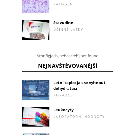
PATOGEN
Stavudine
ÚČINNÉ LÁTKY
$config[ads_neboscreb] not found
NEJNAVŠTĚVOVANĚJŠÍ
Letní teplo: jak se vyhnout
dehydrataci
PORADCE
Leukocyty
LABORATORNÍ HODNOTY