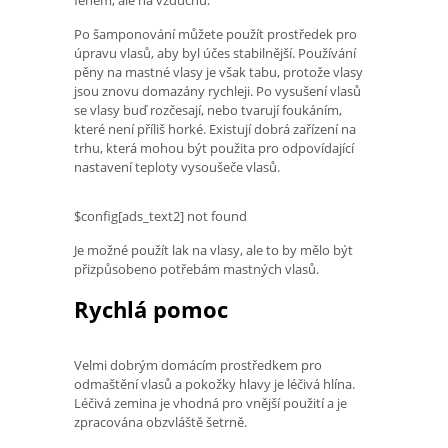
Po šamponování můžete použít prostředek pro
úpravu vlasů, aby byl účes stabilnější. Používání
pěny na mastné vlasy je však tabu, protože vlasy
jsou znovu domazány rychleji. Po vysušení vlasů
se vlasy buď rozčesají, nebo tvarují foukáním,
které není příliš horké. Existují dobrá zařízení na
trhu, která mohou být použita pro odpovídající
nastavení teploty vysoušeče vlasů.
$config[ads_text2] not found
Je možné použít lak na vlasy, ale to by mělo být
přizpůsobeno potřebám mastných vlasů.
Rychlá pomoc
Velmi dobrým domácím prostředkem pro
odmaštění vlasů a pokožky hlavy je léčivá hlína.
Léčivá zemina je vhodná pro vnější použití a je
zpracována obzvláště šetrně.