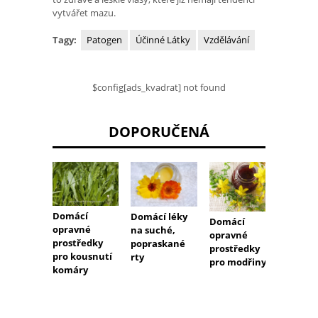
vytvářet mazu.
Tagy:
Patogen
Účinné Látky
Vzdělávání
$config[ads_kvadrat] not found
DOPORUČENÁ
Domác
Domácí
Domácí léky
Domácí
na pop
opravné
na suché,
opravné
prostředky
popraskané
prostředky
pro kousnutí
rty
pro modřiny
komáry