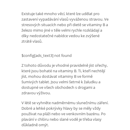
Existuje také mnoho věcí, které lze udělat pro
zastavení vypadávání vlasů vyváženou stravou. Ve
stresových situacích nebo při dietě se vitaminy B a
železo mimo jiné v těle velmi rychle rozkládají a
díky nedostatečné nabídce vedou ke zvýšené
ztrátě vlasů.
$config[ads_text3] not found
Z tohoto důvodu je vhodné pravidelně jíst ořechy,
které jsou bohaté na vitaminy B. Ti, kteří nechtějí
jíst, mohou dostávat vitaminy B ve formě
šumivých tablet. Jsou velmi šetrné k žaludku a
dostupné ve všech obchodech s drogami a
zdravou výživou.
V létě se vyhněte nadměrnému slunečnímu záření.
Dobré a lehké pokrývky hlavy by se měly vždy
používat na pláži nebo ve venkovním bazénu. Po
plavání v chlóru nebo slané vodě je třeba vlasy
důkladně omýt.