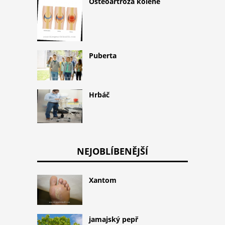
Osteoartróza kolene
Puberta
Hrbáč
NEJOBLÍBENĚJŠÍ
Xantom
jamajský pepř