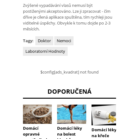
Zvýšené vypadávání vlasů nemusí být
postiženými akceptováno. Lze ji zpracovat - čím
dříve je cílená aplikace spuštěna, tím rychleji jsou
viditelné úspěchy. Obvykle k tomu dojde po 2-3
měsících.
Tagy:
Doktor
Nemoci
Laboratorní Hodnoty
$config[ads_kvadrat] not found
DOPORUČENÁ
Domácí léky
Domácí
Domác
Domácí léky
na bolest
opravné
na pu
na křeče