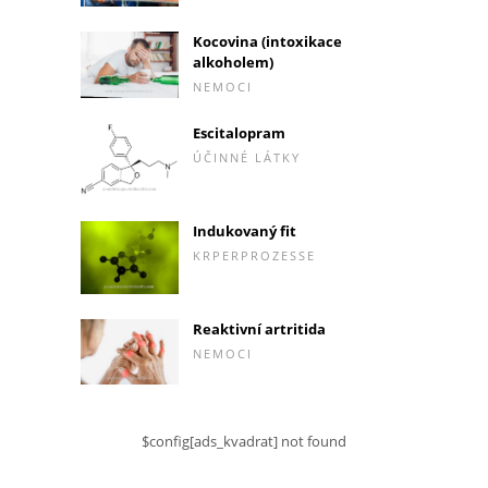
Kocovina (intoxikace
alkoholem)
NEMOCI
Escitalopram
ÚČINNÉ LÁTKY
Indukovaný fit
KRPERPROZESSE
Reaktivní artritida
NEMOCI
$config[ads_kvadrat] not found