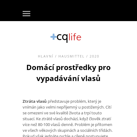
HLAVNÍ
/
HAUSMITTEL
/ 2020
Domácí prostředky pro
vypadávání vlasů
Ztráta vlasů
představuje problém, který je
vnímán jako velmi nepříjemný u postižených. Cítí
se omezeni ve své kvalitě života a trpí touto
situací. Ke ztrátě vlasů dochází, když člověk ztratí
více než 80-100 vlasů denně. Problém je přítomen
ve všech věkových skupinách a sociálních třídách.
Pokud však jednáte rychle a cíleně postupujete,