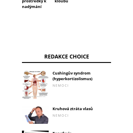
kloubů
prostředky k
nadýmání
REDAKCE CHOICE
Cushingův syndrom
(hyperkortizolismus)
NEMOCI
Kruhová ztráta vlasů
NEMOCI