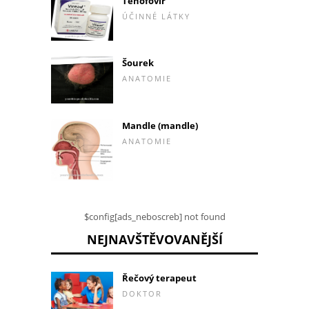
Tenofovir
ÚČINNÉ LÁTKY
Šourek
ANATOMIE
Mandle (mandle)
ANATOMIE
$config[ads_neboscreb] not found
NEJNAVŠTĚVOVANĚJŠÍ
Řečový terapeut
DOKTOR