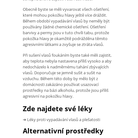
Obecně byste se měli vyvarovat všech ošetření,
které mohou pokožku hlavy ještě více dráždit.
Během období vypadávání vlasů by neměly být
používány žádné chemické ošetření. Ošetření
barvivy a permy jsou v tuto chvíli tabu, protože
pokožka hlavy je okamžitě podrážděna těmito
agresivními látkami a zvyšuje se ztráta vlasů.
Při sušení vlasů foukáním byste také měli zajistit,
aby teplota nebyla nastavena příliš vysoko a aby
nedocházelo k nadměrnému tahání zbývajících
vlasů. Doporučuje se jemně sušit a sušit na
vzduchu. Během této doby by mělo být z
domácnosti zakázáno používat usazovací
prostředky na bázi alkoholu, protože jsou příliš
agresivní na pokožku hlavy.
Zde najdete své léky
➔ Léky proti vypadávání vlasů a plešatosti
Alternativní prostředky