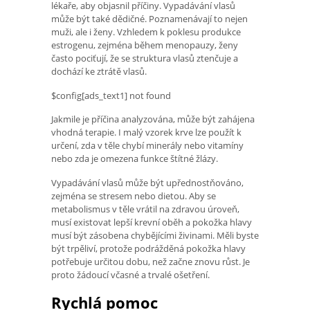
lékaře, aby objasnil příčiny. Vypadávání vlasů
může být také dědičné. Poznamenávají to nejen
muži, ale i ženy. Vzhledem k poklesu produkce
estrogenu, zejména během menopauzy, ženy
často pociťují, že se struktura vlasů ztenčuje a
dochází ke ztrátě vlasů.
$config[ads_text1] not found
Jakmile je příčina analyzována, může být zahájena
vhodná terapie. I malý vzorek krve lze použít k
určení, zda v těle chybí minerály nebo vitamíny
nebo zda je omezena funkce štítné žlázy.
Vypadávání vlasů může být upřednostňováno,
zejména se stresem nebo dietou. Aby se
metabolismus v těle vrátil na zdravou úroveň,
musí existovat lepší krevní oběh a pokožka hlavy
musí být zásobena chybějícími živinami. Měli byste
být trpěliví, protože podrážděná pokožka hlavy
potřebuje určitou dobu, než začne znovu růst. Je
proto žádoucí včasné a trvalé ošetření.
Rychlá pomoc