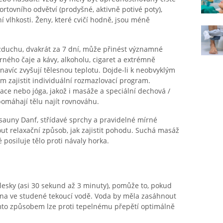
ortovního odvětví (prodyšné, aktivně potivé poty),
 vlhkosti. Ženy, které cvičí hodně, jsou méně
zduchu, dvakrát za 7 dní, může přinést významné
erného čaje a kávy, alkoholu, cigaret a extrémně
 navíc zvyšují tělesnou teplotu. Dojde-li k neobvyklým
m zajistit individuální rozmazlovací program.
ce nebo jóga, jakož i masáže a speciální dechová /
pomáhají tělu najít rovnováhu.
 sauny Danf, střídavé sprchy a pravidelné mírné
out relaxační způsob, jak zajistit pohodu. Suchá masáž
posiluje tělo proti návaly horka.
esky (asi 30 sekund až 3 minuty), pomůže to, pokud
ena ve studené tekoucí vodě. Voda by měla zasáhnout
Tímto způsobem lze proti tepelnému přepětí optimálně