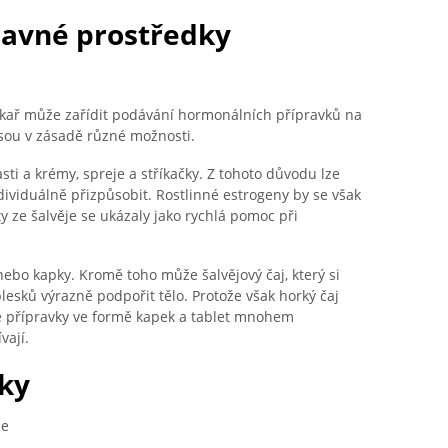
ravné prostředky
lékař může zařídit podávání hormonálních přípravků na
jsou v zásadě různé možnosti.
sti a krémy, spreje a stříkačky. Z tohoto důvodu lze
dividuálně přizpůsobit. Rostlinné estrogeny by se však
y ze šalvěje se ukázaly jako rychlá pomoc při
ebo kapky. Kromě toho může šalvějový čaj, který si
lesků výrazně podpořit tělo. Protože však horký čaj
vé přípravky ve formě kapek a tablet mnohem
vají.
éky
ze