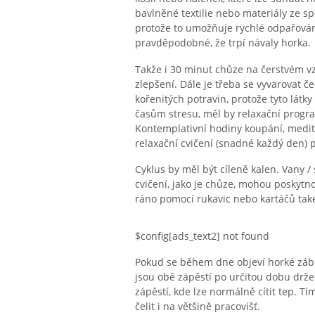
bavlněné textilie nebo materiály ze sp
protože to umožňuje rychlé odpařování
pravděpodobné, že trpí návaly horka.
Takže i 30 minut chůze na čerstvém v
zlepšení. Dále je třeba se vyvarovat č
kořenitých potravin, protože tyto látky
časům stresu, měl by relaxační progra
Kontemplativní hodiny koupání, medita
relaxační cvičení (snadné každý den) 
Cyklus by měl být cíleně kalen. Vany /
cvičení, jako je chůze, mohou poskytn
ráno pomocí rukavic nebo kartáčů také 
$config[ads_text2] not found
Pokud se během dne objeví horké zábl
jsou obě zápěstí po určitou dobu drž
zápěstí, kde lze normálně cítit tep. 
čelit i na většině pracovišť.