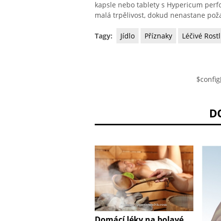
kapsle nebo tablety s Hypericum perfo
malá trpělivost, dokud nenastane po
Tagy:
Jídlo
Příznaky
Léčivé Rostl
$config
D
Domácí léky na bolavé