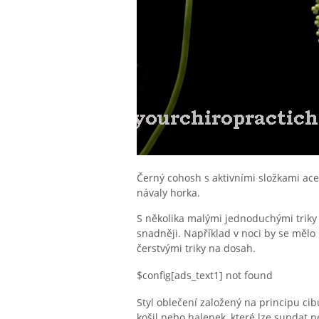
Černý cohosh s aktivními složkami ac
návaly horka.
S několika malými jednoduchými trik
snadněji. Například v noci by se mělo
čerstvými triky na dosah.
$config[ads_text1] not found
Styl oblečení založený na principu cib
košil nebo halenek, které lze sundat 