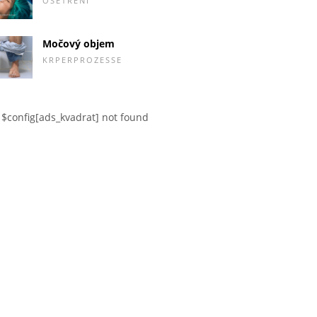
OŠETŘENÍ
Močový objem
KRPERPROZESSE
$config[ads_kvadrat] not found