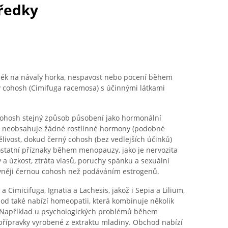
tředky
í lék na návaly horka, nespavost nebo pocení během
 cohosh (Cimifuga racemosa) s účinnými látkami
cohosh stejný způsob působení jako hormonální
li neobsahuje žádné rostlinné hormony (podobné
ělivost, dokud černý cohosh (bez vedlejších účinků)
ostatní příznaky během menopauzy, jako je nervozita
a úzkost, ztráta vlasů, poruchy spánku a sexuální
ivněji černou cohosh než podáváním estrogenů.
a Cimicifuga, Ignatia a Lachesis, jakož i Sepia a Lilium,
d také nabízí homeopatii, která kombinuje několik
. Například u psychologických problémů během
řípravky vyrobené z extraktu mladiny. Obchod nabízí