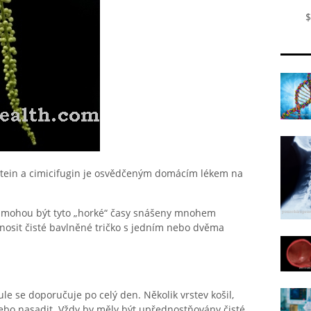
$
etein a cimicifugin je osvědčeným domácím lékem na
y mohou být tyto „horké“ časy snášeny mnohem
 nosit čisté bavlněné tričko s jedním nebo dvěma
ule se doporučuje po celý den. Několik vrstev košil,
nebo nasadit. Vždy by měly být upřednostňovány čisté