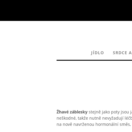
JÍDLO
SRDCE A
Žhavé záblesky
stejně jako poty jsou
neškodné, takže nutně nevyžadují léčb
na nově navrženou hormonální směs, h