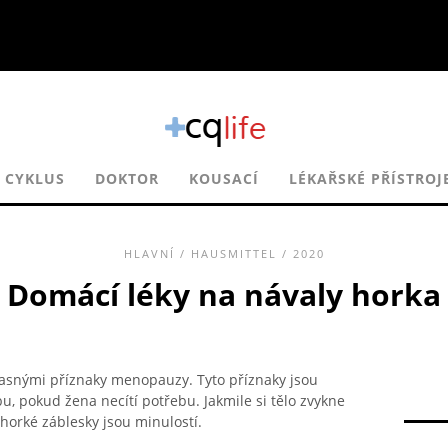
 CYKLUS
DOKTOR
KOUSACÍ
LÉKAŘSKÉ PŘÍSTROJ
HLAVNÍ
/
HAUSMITTEL
/ 2020
Domácí léky na návaly horka
 jasnými příznaky menopauzy. Tyto příznaky jsou
u, pokud žena necítí potřebu. Jakmile si tělo zvykne
orké záblesky jsou minulostí.