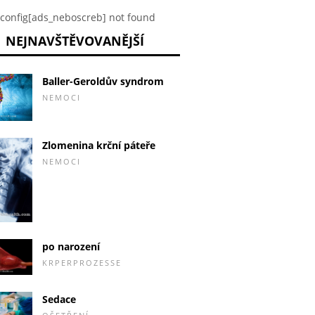
config[ads_neboscreb] not found
NEJNAVŠTĚVOVANĚJŠÍ
Baller-Geroldův syndrom
NEMOCI
Zlomenina krční páteře
NEMOCI
po narození
KRPERPROZESSE
Sedace