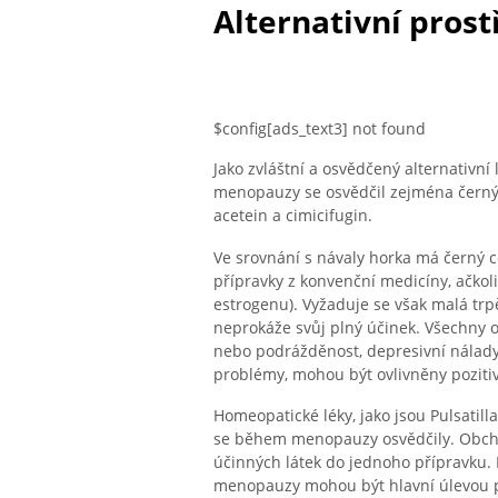
Alternativní pros
$config[ads_text3] not found
Jako zvláštní a osvědčený alternativn
menopauzy se osvědčil zejména černý
acetein a cimicifugin.
Ve srovnání s návaly horka má černý 
přípravky z konvenční medicíny, ačko
estrogenu). Vyžaduje se však malá trp
neprokáže svůj plný účinek. Všechny 
nebo podrážděnost, depresivní nálady 
problémy, mohou být ovlivněny pozit
Homeopatické léky, jako jsou Pulsatilla 
se během menopauzy osvědčily. Obcho
účinných látek do jednoho přípravku
menopauzy mohou být hlavní úlevou p