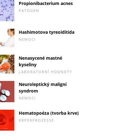
Propionibacterium acnes
PATOGEN
Hashimotova tyreoiditida
NEMOCI
Nenasycené mastné
kyseliny
LABORATORNÍ HODNOTY
Neuroleptický maligní
syndrom
NEMOCI
Hematopoéza (tvorba krve)
KRPERPROZESSE