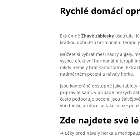
Rychlé domácí op
Extrémně
Žhavé záblesky
ošetřující 
krátkou dobu.Pro hormonální terapii 
Můžete si vybrat mezi sádry a gely, ma
vysoce efektivní hormonální terapii in
nikdy neměly brát samostatně. Extrakt
nadměrném pocení a návaly horka.
Jsou komerčně dostupné jako tablety n
připravíte sami, v případě horkých záb
často podporuje pocení, jsou šalvějo
vhodnější, protože se také snáze použí
Zde najdete své l
➔ Léky proti návaly horka a menopau