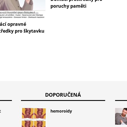
poruchy paměti
ramen
cí opravné
tředky pro škytavku
DOPORUČENÁ
t
hemoroidy