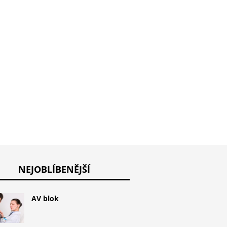
Domácí 
e
nevolnost
NEJOBLÍBENĚJŠÍ
AV blok