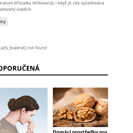
ratum (třezalka tečkovaná), i když je zde vyžadována
žadovaný úspěch.
iny
[ads_kvadrat] not found
OPORUČENÁ
Domácí prostředky pro
Domácí