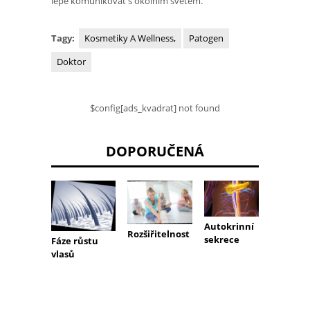
lépe komunikovat s okolním světem.
Tagy:
Kosmetiky A Wellness,
Patogen
Doktor
$config[ads_kvadrat] not found
DOPORUČENÁ
Autokrinní
Srážen
Rozšiřitelnost
sekrece
Fáze růstu
vlasů