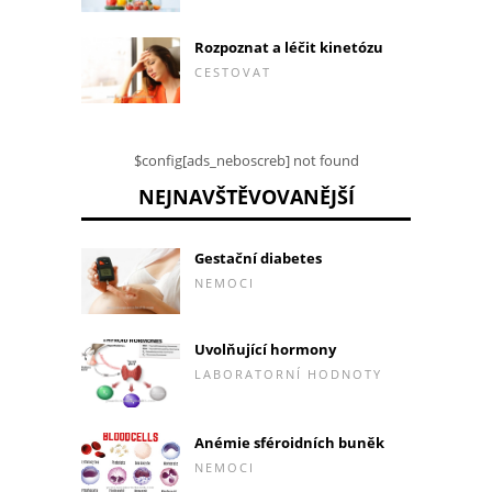
Rozpoznat a léčit kinetózu
CESTOVAT
$config[ads_neboscreb] not found
NEJNAVŠTĚVOVANĚJŠÍ
Gestační diabetes
NEMOCI
Uvolňující hormony
LABORATORNÍ HODNOTY
Anémie sféroidních buněk
NEMOCI