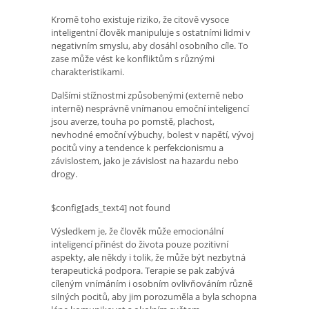
Kromě toho existuje riziko, že citově vysoce
inteligentní člověk manipuluje s ostatními lidmi v
negativním smyslu, aby dosáhl osobního cíle. To
zase může vést ke konfliktům s různými
charakteristikami.
Dalšími stížnostmi způsobenými (externě nebo
interně) nesprávně vnímanou emoční inteligencí
jsou averze, touha po pomstě, plachost,
nevhodné emoční výbuchy, bolest v napětí, vývoj
pocitů viny a tendence k perfekcionismu a
závislostem, jako je závislost na hazardu nebo
drogy.
$config[ads_text4] not found
Výsledkem je, že člověk může emocionální
inteligencí přinést do života pouze pozitivní
aspekty, ale někdy i tolik, že může být nezbytná
terapeutická podpora. Terapie se pak zabývá
cíleným vnímáním i osobním ovlivňováním různě
silných pocitů, aby jim porozuměla a byla schopna