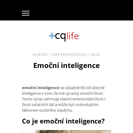
HLAVNÍ
/
KRPERPROZESSE
/ 2020
Emoční inteligence
emoční inteligence
se zásadně liší od obecné
inteligence v tom, že má výrazný emoční život.
Tento výraz zahrnuje vlastní emocionální život i
život ostatních lidí a může být rozhodujícím
faktorem osobního úspěchu.
Co je emoční inteligence?