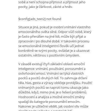
sobě a není schopna přijmout a přijmout jeho
pocity, jako je žárlivost, závist a hněv.
$config[ads_text2] not found
Situace je jiná, pokud je osobní vnímání vlastního
emocionálního světa silné. Odpor vůči sobě, který
je často přenášen na jiné lidi, může být přijat a
zpracován i po dlouhé době. V takovém procesu
se emocionálně inteligentní člověk učí jednat
konkrétně se svými pocity, ovládat je a ukazovat
ostatním, většinou s pozitivním úmyslem.
V zásadě existují čtyři základní oblasti emoční
inteligence: vnímání, používání, porozumění a
ovlivňování emocí. Vnímání se týká vlastních
pocitů a pocitů druhých lidí. To zahrnuje držení
těla, hlas, gesta a výrazy obličeje protějšku. Použití
vnímaných pocitů se naproti tomu ukazuje jako
důležité, když, mimo jiné, je o řešení problémů.
Hodnocení a analýza a možné emoční změny
spadají do kategorie porozumění emocím.
Nakonec je užitečné vědět, jak osobní vliv může
zlepšit pocity někoho a ostatních lidí.