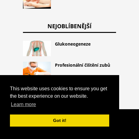
NEJOBLÍBENĚJŠÍ
Glukoneogeneze
Profesionální čištění zubů
This website uses cookies to ensure you get
Pentamidin
the best experience on our website.
Learn more
COPYRIGHT 2026 HTTPS://CQLIFE.NET
Got it!
EMOČNÍ INTELIGENCE
^