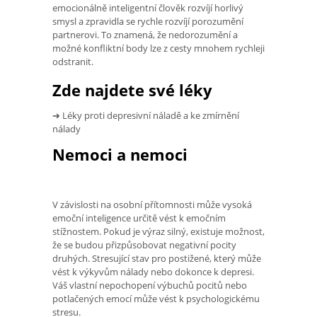
emocionálně inteligentní člověk rozvíjí horlivý
smysl a zpravidla se rychle rozvíjí porozumění
partnerovi. To znamená, že nedorozumění a
možné konfliktní body lze z cesty mnohem rychleji
odstranit.
Zde najdete své léky
➔ Léky proti depresivní náladě a ke zmírnění
nálady
Nemoci a nemoci
V závislosti na osobní přítomnosti může vysoká
emoční inteligence určitě vést k emočním
stížnostem. Pokud je výraz silný, existuje možnost,
že se budou přizpůsobovat negativní pocity
druhých. Stresující stav pro postižené, který může
vést k výkyvům nálady nebo dokonce k depresi.
Váš vlastní nepochopení výbuchů pocitů nebo
potlačených emocí může vést k psychologickému
stresu.