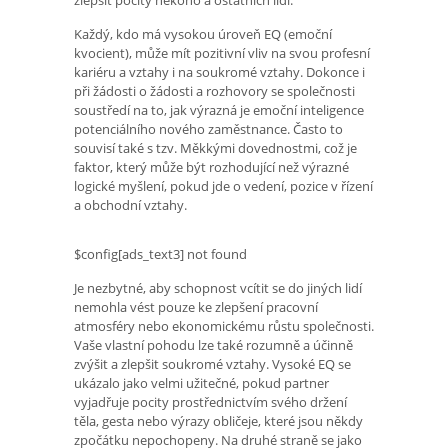
Každý, kdo má vysokou úroveň EQ (emoční
kvocient), může mít pozitivní vliv na svou profesní
kariéru a vztahy i na soukromé vztahy. Dokonce i
při žádosti o žádosti a rozhovory se společnosti
soustředí na to, jak výrazná je emoční inteligence
potenciálního nového zaměstnance. Často to
souvisí také s tzv. Měkkými dovednostmi, což je
faktor, který může být rozhodující než výrazné
logické myšlení, pokud jde o vedení, pozice v řízení
a obchodní vztahy.
$config[ads_text3] not found
Je nezbytné, aby schopnost vcítit se do jiných lidí
nemohla vést pouze ke zlepšení pracovní
atmosféry nebo ekonomickému růstu společnosti.
Vaše vlastní pohodu lze také rozumně a účinně
zvýšit a zlepšit soukromé vztahy. Vysoké EQ se
ukázalo jako velmi užitečné, pokud partner
vyjadřuje pocity prostřednictvím svého držení
těla, gesta nebo výrazy obličeje, které jsou někdy
zpočátku nepochopeny. Na druhé straně se jako