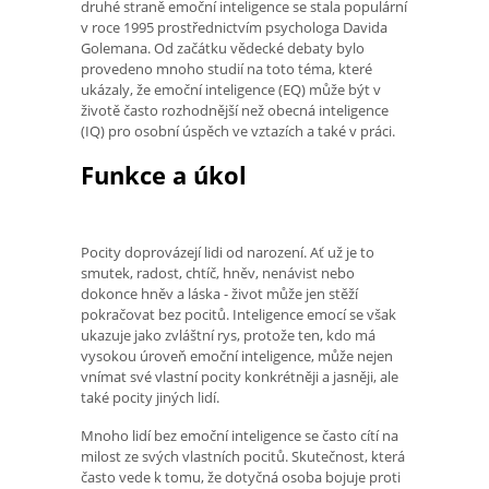
druhé straně emoční inteligence se stala populární
v roce 1995 prostřednictvím psychologa Davida
Golemana. Od začátku vědecké debaty bylo
provedeno mnoho studií na toto téma, které
ukázaly, že emoční inteligence (EQ) může být v
životě často rozhodnější než obecná inteligence
(IQ) pro osobní úspěch ve vztazích a také v práci.
Funkce a úkol
Pocity doprovázejí lidi od narození. Ať už je to
smutek, radost, chtíč, hněv, nenávist nebo
dokonce hněv a láska - život může jen stěží
pokračovat bez pocitů. Inteligence emocí se však
ukazuje jako zvláštní rys, protože ten, kdo má
vysokou úroveň emoční inteligence, může nejen
vnímat své vlastní pocity konkrétněji a jasněji, ale
také pocity jiných lidí.
Mnoho lidí bez emoční inteligence se často cítí na
milost ze svých vlastních pocitů. Skutečnost, která
často vede k tomu, že dotyčná osoba bojuje proti