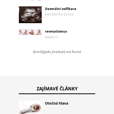
Desmální osifikace
KRPERPROZESSE
revmatismus
NEMOCI
$config[ads_kvadrat] not found
ZAJÍMAVÉ ČLÁNKY
Otočná hlava